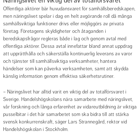
Näringslivet en viktig del av totalförsvaret
Offentliga aktörer bär huvudansvaret för samhällsberedskapen, 
men näringslivet spelar i dag en helt avgörande roll då många 
samhällsviktiga funktioner drivs eller möjliggörs av privata 
företag. Företagens skyldigheter och åtaganden i 
beredskapsfrågor regleras både i lag och genom avtal med 
offentliga aktörer. Dessa avtal innefattar bland annat uppdrag 
att upprätthålla och säkerställa kontinuerlig leverans av varor 
och tjänster till samhällsviktiga verksamheter, hantera 
händelser som kan påverka verksamheten, samt att skydda 
känslig information genom effektiva säkerhetsrutiner.
– Näringslivet har alltid varit en viktig del av totalförsvaret i 
Sverige. Handelshögskolans nära samarbete med näringslivet, 
vår forskning och långa erfarenhet av vidareutbildning är viktiga 
pusselbitar i det här samarbetet som ska bidra till att stärka 
svensk konkurrenskraft, säger Lars Strannegård, rektor vid 
Handelshögskolan i Stockholm.