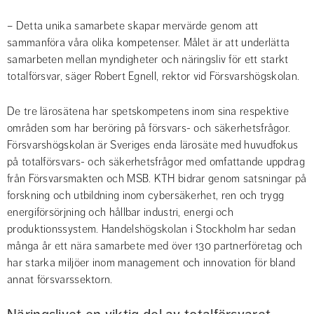
– Detta unika samarbete skapar mervärde genom att 
sammanföra våra olika kompetenser. Målet är att underlätta 
samarbeten mellan myndigheter och näringsliv för ett starkt 
totalförsvar, säger Robert Egnell, rektor vid Försvarshögskolan.
De tre lärosätena har spetskompetens inom sina respektive 
områden som har beröring på försvars- och säkerhetsfrågor. 
Försvarshögskolan är Sveriges enda lärosäte med huvudfokus 
på totalförsvars- och säkerhetsfrågor med omfattande uppdrag 
från Försvarsmakten och MSB. KTH bidrar genom satsningar på 
forskning och utbildning inom cybersäkerhet, ren och trygg 
energiförsörjning och hållbar industri, energi och 
produktionssystem. Handelshögskolan i Stockholm har sedan 
många år ett nära samarbete med över 130 partnerföretag och 
har starka miljöer inom management och innovation för bland 
annat försvarssektorn.