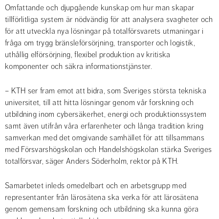
Omfattande och djupgående kunskap om hur man skapar 
tillförlitliga system är nödvändig för att analysera svagheter och 
för att utveckla nya lösningar på totalförsvarets utmaningar i 
fråga om trygg bränsleförsörjning, transporter och logistik, 
uthållig elförsörjning, flexibel produktion av kritiska 
komponenter och säkra informationstjänster.
– KTH ser fram emot att bidra, som Sveriges största tekniska 
universitet, till att hitta lösningar genom vår forskning och 
utbildning inom cybersäkerhet, energi och produktionssystem 
samt även utifrån våra erfarenheter och långa tradition kring 
samverkan med det omgivande samhället för att tillsammans 
med Försvarshögskolan och Handelshögskolan stärka Sveriges 
totalförsvar, säger Anders Söderholm, rektor på KTH.
Samarbetet inleds omedelbart och en arbetsgrupp med 
representanter från lärosätena ska verka för att lärosätena 
genom gemensam forskning och utbildning ska kunna göra 