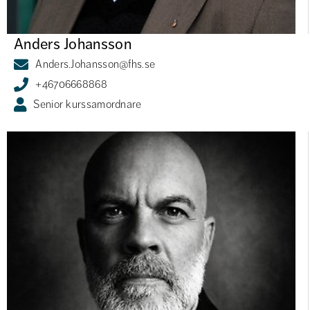
Anders Johansson
Anders.Johansson@fhs.se
+46706668868
Senior kurssamordnare