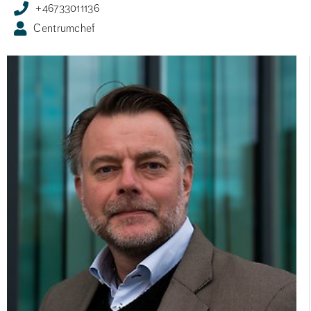
+46733011136
Centrumchef