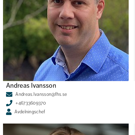
Andreas Ivansson
Andreas.Ivansson@fhs.se
+46733609370
Avdelningschef