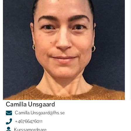
Camilla Unsgaard
Camilla.Unsgaard@fhs.se
+46766476011
Kurssamordnare