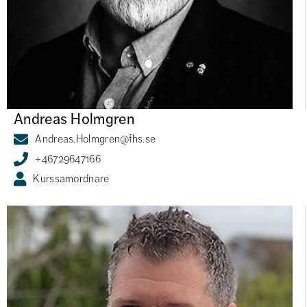
Andreas Holmgren
Andreas.Holmgren@fhs.se
+46729647166
Kurssamordnare