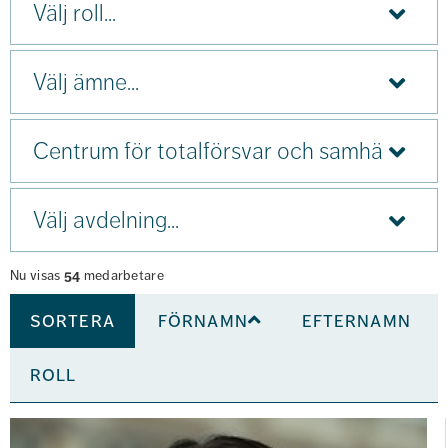
roll...
Välj
ämne...
Välj
institution...
Välj
avdelning...
Nu visas
54
medarbetare
sortera
förnamn
efternamn
roll