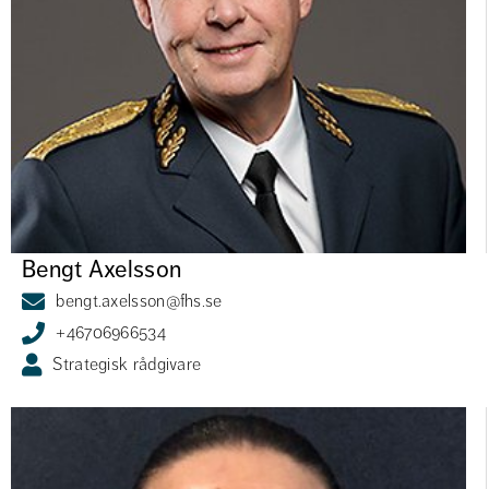
Bengt Axelsson
bengt.axelsson@fhs.se
+46706966534
Strategisk rådgivare