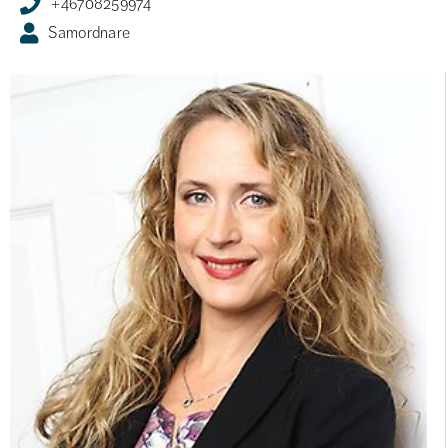
+46708259974
Samordnare