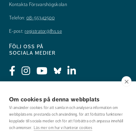
Kontakta Försvarshögskolan
Telefon:
08-55342500
E-post:
registrator@fhs.se
Följ oss på
sociala medier
Press
Om cookies på denna webbplats
Jobba hos oss
Vi använder cookies för att samla in och analysera information om
webbplatsens prestanda och användning, för att förbättra funktioner
Nyhetsbrev
kopplade till sociala medier och för att förbättra och anpassa innehåll
och annonser.
Läs mer om hur vi hanterar cookies
Om webbplatsen