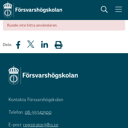
Sök
Meny
Kunde inte hitta användaren.
Dela:
Kontakta Försvarshögskolan
Telefon:
08-55342500
E-post:
registrator@fhs.se