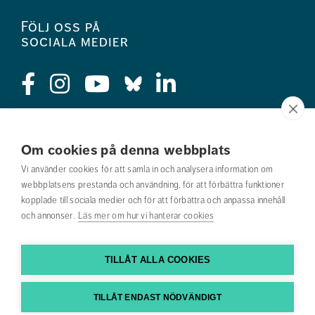
Följ oss på
sociala medier
Press
Om cookies på denna webbplats
Jobba hos oss
Vi använder cookies för att samla in och analysera information om
webbplatsens prestanda och användning, för att förbättra funktioner
Nyhetsbrev
kopplade till sociala medier och för att förbättra och anpassa innehåll
och annonser.
Läs mer om hur vi hanterar cookies
Om webbplatsen
Kontakta oss
TILLÅT ALLA COOKIES
Hitta till oss
TILLÅT ENDAST NÖDVÄNDIGT
Hitta din utbildning