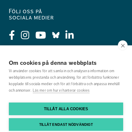
Följ oss på
sociala medier
Press
Om cookies på denna webbplats
Jobba hos oss
Vi använder cookies för att samla in och analysera information om
webbplatsens prestanda och användning, för att förbättra funktioner
Nyhetsbrev
kopplade till sociala medier och för att förbättra och anpassa innehåll
och annonser.
Läs mer om hur vi hanterar cookies
Om webbplatsen
Kontakta oss
TILLÅT ALLA COOKIES
Hitta till oss
TILLÅT ENDAST NÖDVÄNDIGT
Hitta din utbildning