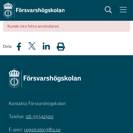
Sök
Meny
Kunde inte hitta användaren.
Dela:
Kontakta Försvarshögskolan
Telefon:
08-55342500
E-post:
registrator@fhs.se