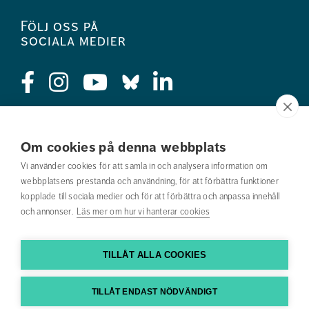
Följ oss på
sociala medier
Press
Om cookies på denna webbplats
Jobba hos oss
Vi använder cookies för att samla in och analysera information om
webbplatsens prestanda och användning, för att förbättra funktioner
Nyhetsbrev
kopplade till sociala medier och för att förbättra och anpassa innehåll
och annonser.
Läs mer om hur vi hanterar cookies
Om webbplatsen
Kontakta oss
TILLÅT ALLA COOKIES
Hitta till oss
TILLÅT ENDAST NÖDVÄNDIGT
Hitta din utbildning