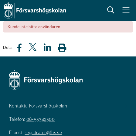
Sök
Meny
Kunde inte hitta användaren.
Dela:
Kontakta Försvarshögskolan
Telefon:
08-55342500
E-post:
registrator@fhs.se