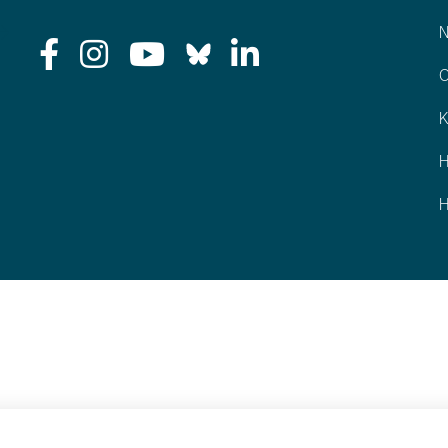
N
O
K
H
H