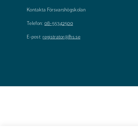
Kontakta Försvarshögskolan
Telefon:
08-55342500
E-post:
registrator@fhs.se