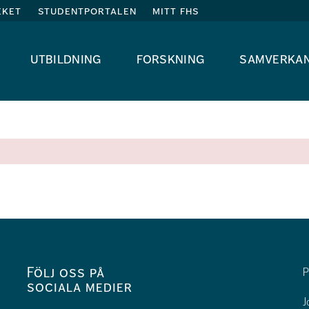
eket
studentportalen
mitt fhs
utbildning
forskning
samverka
Följ oss på
P
sociala medier
J