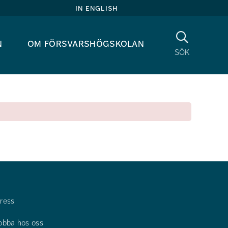
in english
Sök
n
om försvarshögskolan
sök
ress
obba hos oss