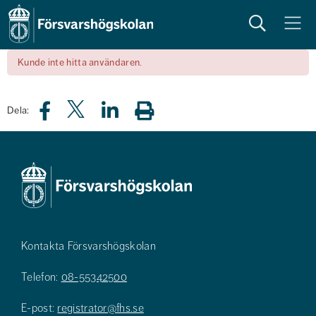
Sök
Meny
Kunde inte hitta användaren.
Dela:
Kontakta Försvarshögskolan
Telefon:
08-55342500
E-post:
registrator@fhs.se