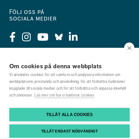
Följ oss på
sociala medier
Press
Om cookies på denna webbplats
Jobba hos oss
Vi använder cookies för att samla in och analysera information om
webbplatsens prestanda och användning, för att förbättra funktioner
Nyhetsbrev
kopplade till sociala medier och för att förbättra och anpassa innehåll
och annonser.
Läs mer om hur vi hanterar cookies
Om webbplatsen
Kontakta oss
TILLÅT ALLA COOKIES
Hitta till oss
TILLÅT ENDAST NÖDVÄNDIGT
Hitta din utbildning