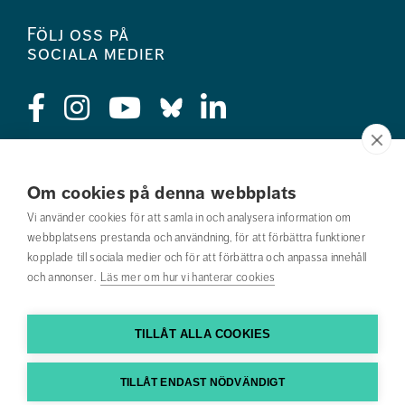
Följ oss på
sociala medier
Press
Om cookies på denna webbplats
Jobba hos oss
Vi använder cookies för att samla in och analysera information om
webbplatsens prestanda och användning, för att förbättra funktioner
Nyhetsbrev
kopplade till sociala medier och för att förbättra och anpassa innehåll
och annonser.
Läs mer om hur vi hanterar cookies
Om webbplatsen
Kontakta oss
TILLÅT ALLA COOKIES
Hitta till oss
TILLÅT ENDAST NÖDVÄNDIGT
Hitta din utbildning