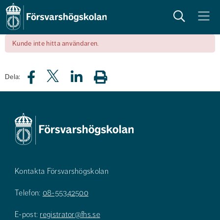
Sök
Meny
Kunde inte hitta användaren.
Dela:
Kontakta Försvarshögskolan
Telefon:
08-55342500
E-post:
registrator@fhs.se