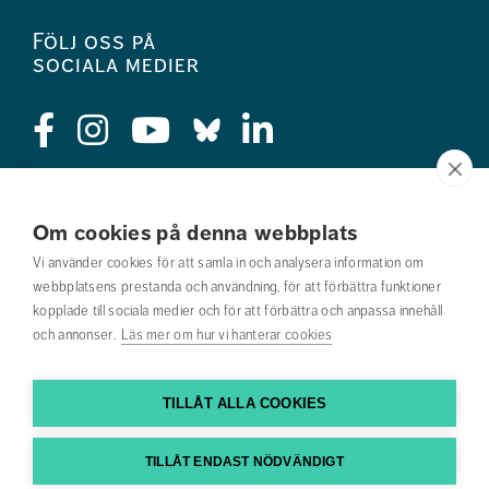
Följ oss på
sociala medier
Press
Om cookies på denna webbplats
Jobba hos oss
Vi använder cookies för att samla in och analysera information om
webbplatsens prestanda och användning, för att förbättra funktioner
Nyhetsbrev
kopplade till sociala medier och för att förbättra och anpassa innehåll
och annonser.
Läs mer om hur vi hanterar cookies
Om webbplatsen
Kontakta oss
TILLÅT ALLA COOKIES
Hitta till oss
TILLÅT ENDAST NÖDVÄNDIGT
Hitta din utbildning