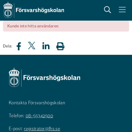
Sök
Meny
Kunde inte hitta användaren.
Dela:
Kontakta Försvarshögskolan
Telefon:
08-55342500
E-post:
registrator@fhs.se