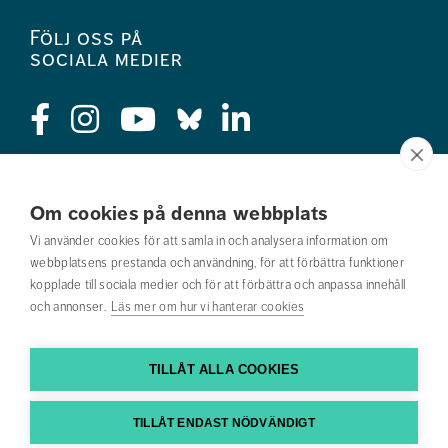
Följ oss på
sociala medier
Press
Om cookies på denna webbplats
Jobba hos oss
Vi använder cookies för att samla in och analysera information om
webbplatsens prestanda och användning, för att förbättra funktioner
Nyhetsbrev
kopplade till sociala medier och för att förbättra och anpassa innehåll
och annonser.
Läs mer om hur vi hanterar cookies
Om webbplatsen
Kontakta oss
TILLÅT ALLA COOKIES
Hitta till oss
TILLÅT ENDAST NÖDVÄNDIGT
Hitta din utbildning