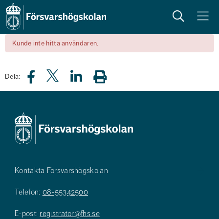
Sök
Meny
Kunde inte hitta användaren.
Dela:
Kontakta Försvarshögskolan
Telefon:
08-55342500
E-post:
registrator@fhs.se