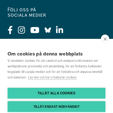
Följ oss på
sociala medier
Press
Om cookies på denna webbplats
Jobba hos oss
Vi använder cookies för att samla in och analysera information om
webbplatsens prestanda och användning, för att förbättra funktioner
Nyhetsbrev
kopplade till sociala medier och för att förbättra och anpassa innehåll
och annonser.
Läs mer om hur vi hanterar cookies
Om webbplatsen
Kontakta oss
TILLÅT ALLA COOKIES
Hitta till oss
TILLÅT ENDAST NÖDVÄNDIGT
Hitta din utbildning