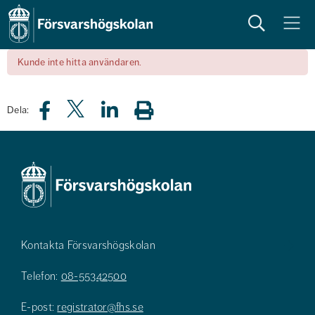
Sök
Meny
Kunde inte hitta användaren.
Dela:
Kontakta Försvarshögskolan
Telefon:
08-55342500
E-post:
registrator@fhs.se