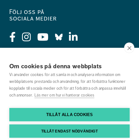
Följ oss på
sociala medier
Press
Om cookies på denna webbplats
Jobba hos oss
Vi använder cookies för att samla in och analysera information om
webbplatsens prestanda och användning, för att förbättra funktioner
Nyhetsbrev
kopplade till sociala medier och för att förbättra och anpassa innehåll
och annonser.
Läs mer om hur vi hanterar cookies
Om webbplatsen
Kontakta oss
TILLÅT ALLA COOKIES
Hitta till oss
TILLÅT ENDAST NÖDVÄNDIGT
Hitta din utbildning