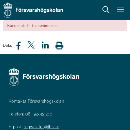
Sök
Meny
Kunde inte hitta användaren.
Dela:
Kontakta Försvarshögskolan
Telefon:
08-55342500
E-post:
registrator@fhs.se