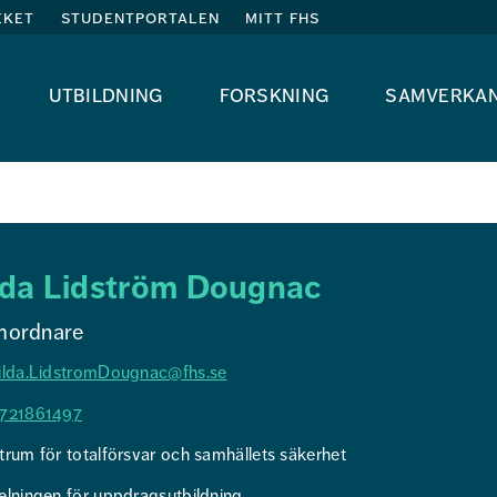
eket
studentportalen
mitt fhs
utbildning
forskning
samverka
lda Lidström Dougnac
mordnare
ilda.LidstromDougnac@fhs.se
721861497
rum för totalförsvar och samhällets säkerhet
elningen för uppdragsutbildning