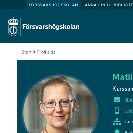
försvarshögskolan
anna lindh-bibliot
Start
Profilsida
Mati
Kurssa
Mat
+46
Cent
Avd