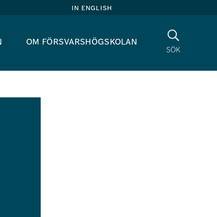
in english
Sök
n
om försvarshögskolan
sök