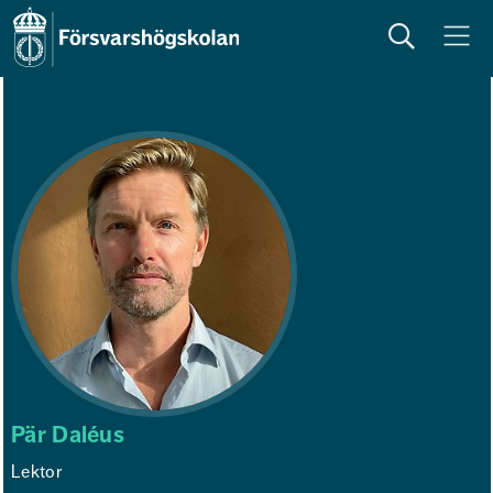
Sök
Meny
Pär Daléus
Lektor