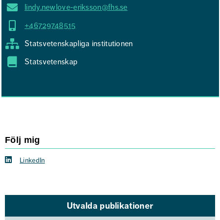
lindy.newlove-eriksson@fhs.se
+46729748515
Statsvetenskapliga institutionen
Statsvetenskap
Följ mig
LinkedIn
Utvalda publikationer