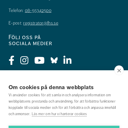
Telefon:
08-55342500
E-post:
registrator@fhs.se
Följ oss på
sociala medier
Press
Om cookies på denna webbplats
Jobba hos oss
Vi använder cookies för att samla in och analysera information om
webbplatsens prestanda och användning, för att förbättra funktioner
Nyhetsbrev
kopplade till sociala medier och för att förbättra och anpassa innehåll
och annonser.
Läs mer om hur vi hanterar cookies
Om webbplatsen