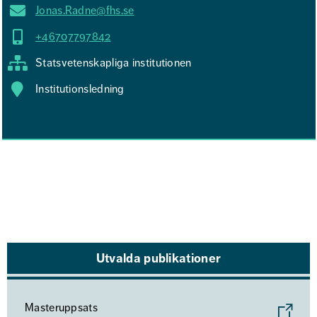
Jonas.Radne@fhs.se
+46707797842
Statsvetenskapliga institutionen
Institutionsledning
Utvalda publikationer
Masteruppsats