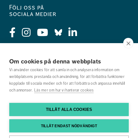
Följ oss på
sociala medier
Press
Om cookies på denna webbplats
Jobba hos oss
Vi använder cookies för att samla in och analysera information om
webbplatsens prestanda och användning, för att förbättra funktioner
Nyhetsbrev
kopplade till sociala medier och för att förbättra och anpassa innehåll
och annonser.
Läs mer om hur vi hanterar cookies
Om webbplatsen
Kontakta oss
TILLÅT ALLA COOKIES
Hitta till oss
TILLÅT ENDAST NÖDVÄNDIGT
Hitta din utbildning