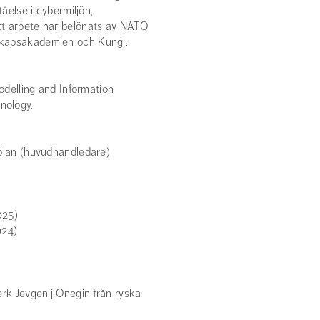
tåelse i cybermiljön,
tt arbete har belönats av NATO
skapsakademien och Kungl.
Modelling and Information
nology.
kolan (huvudhandledare)
025)
024)
erk Jevgenij Onegin från ryska