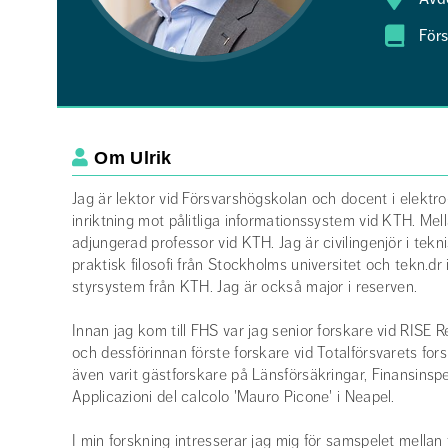
För
Om Ulrik
Beskrivning om dig själv
Jag är lektor vid Försvarshögskolan och docent i elekt
inriktning mot pålitliga informationssystem vid KTH. Me
adjungerad professor vid KTH. Jag är civilingenjör i teknis
praktisk filosofi från Stockholms universitet och tekn.dr 
styrsystem från KTH. Jag är också major i reserven.
Innan jag kom till FHS var jag senior forskare vid RISE 
och dessförinnan förste forskare vid Totalförsvarets fors
även varit gästforskare på Länsförsäkringar, Finansinspe
Applicazioni del calcolo 'Mauro Picone' i Neapel.
I min forskning intresserar jag mig för samspelet mella