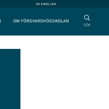
in english
Sök
n
om försvarshögskolan
sök