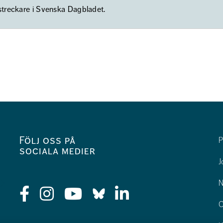
streckare i Svenska Dagbladet.
Följ oss på
P
sociala medier
J
N
O