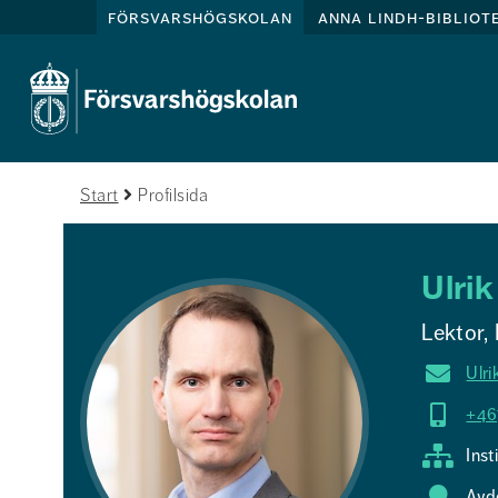
försvarshögskolan
anna lindh-bibliot
Start
Profilsida
Ulri
Lektor,
Ulri
+46
Inst
Avd