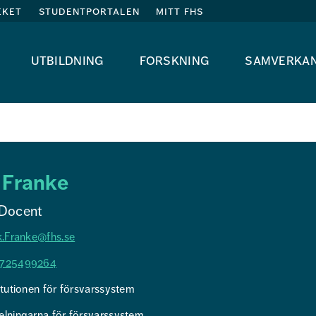
eket
studentportalen
mitt fhs
utbildning
forskning
samverka
k Franke
 Docent
k.Franke@fhs.se
725499264
itutionen för försvarssystem
elningarna för försvarssystem