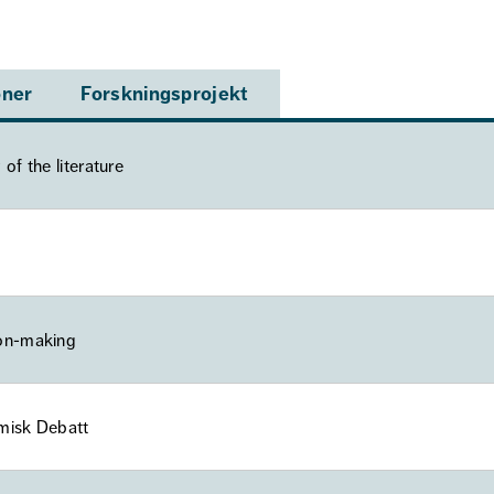
oner
Forskningsprojekt
of the literature
ion-making
omisk Debatt