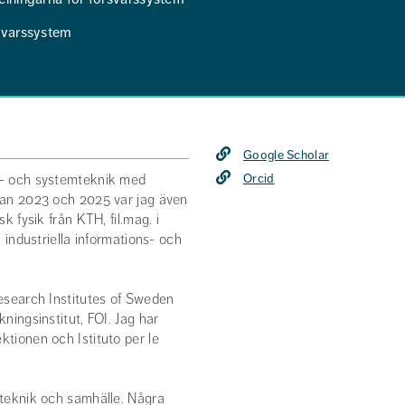
svarssystem
Google Scholar
ro- och systemteknik med
Orcid
llan 2023 och 2025 var jag även
k fysik från KTH, fil.mag. i
i industriella informations- och
Research Institutes of Sweden
kningsinstitut, FOI. Jag har
ktionen och Istituto per le
n teknik och samhälle. Några