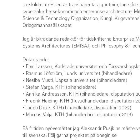
särskilda intressen är transparenta algoritmer, lägesförs
cybersäkerhetsekonomi och enterprise architecture. Mi
Science & Technology Organization, Kungl. Krigsveten
Örlogsmannasällskapet.
Jag är biträdande redaktör för tidskrifterna Enterprise 
Systems Architectures (EMISAJ) och Philosophy & Tech
Doktorander:
• Emil Larsson, Karlstads universitet och Försvarshögs
• Rasmus Löfström, Lunds universitet (bihandledare)
• Nesibe Musti, Uppsala universitet (bihandledare)
• Stefan Varga, KTH (bihandledare)
• Annika Andreasson, KTH (bihandledare, disputation 2
• Fredrik Heiding, KTH (huvudhandledare, disputation 2
• Jacob Dexe, KTH (bihandledare, disputation 2022)
• Margus Välja, KTH (bihandledare, disputation 2018)
På fritiden nyöversätter jag Aleksandr Pusjkins mästerv
till svenska. Följ gärna projektet på onegin.se.