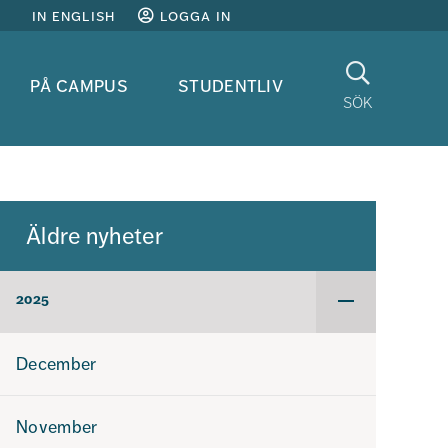
in english
logga in
Sök
på campus
studentliv
sök
Äldre nyheter
2025
Undermeny
för
2025
December
November