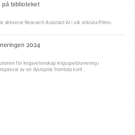
g på biblioteket
r aktiverat Research Assistant AI i vår sökruta Primo.
rneringen 2024
tionen för krigsvetenskap krigsspelsturnering i
nspirerat av en dystopisk framtida konf...