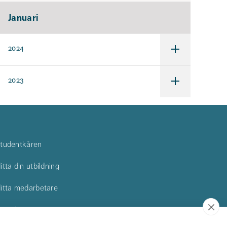
Januari
2024
Undermeny
för
2024
2023
Undermeny
för
2023
tudentkåren
itta din utbildning
itta medarbetare
ontakta oss