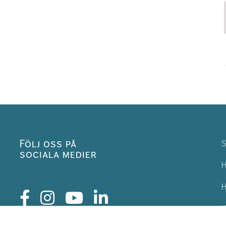
Följ oss på
S
sociala medier
H
H
K