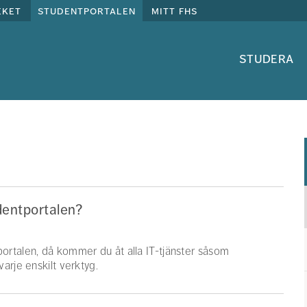
eket
studentportalen
mitt fhs
studera
dentportalen?
ortalen, då kommer du åt alla IT-tjänster såsom
arje enskilt verktyg.