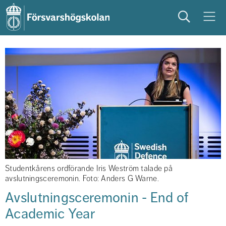
Sök
Meny
studera
på campus
studentliv
Studentkårens ordförande Iris Weström talade på
avslutningsceremonin. Foto: Anders G Warne.
Avslutningsceremonin - End of 
Academic Year