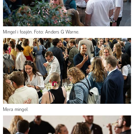
Mingel i foajén. Foto: Anders G Warne.
Mera mingel.