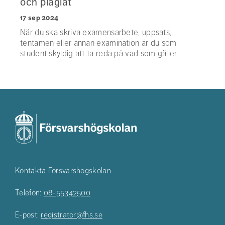
och plagiat
17 sep 2024
När du ska skriva examensarbete, uppsats,
tentamen eller annan examination är du som
student skyldig att ta reda på vad som gäller...
Kontakta Försvarshögskolan
Telefon:
08-55342500
E-post:
registrator@fhs.se