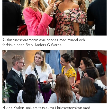
Avslutningsceremonin avrundades med mingel och
förfriskningar. Foto: Anders G Warne.
Niklas Karlén, universitetslektor i krigsvetenskap med