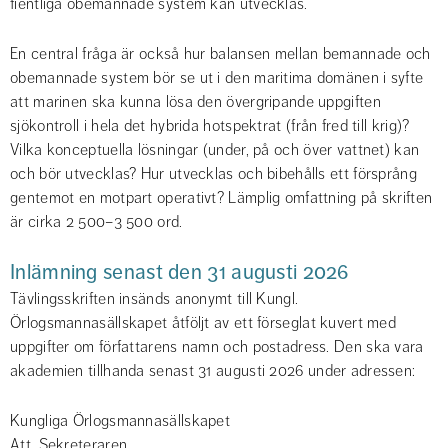
fientliga obemannade system kan utvecklas.
En central fråga är också hur balansen mellan bemannade och 
obemannade system bör se ut i den maritima domänen i syfte 
att marinen ska kunna lösa den övergripande uppgiften 
sjökontroll i hela det hybrida hotspektrat (från fred till krig)? 
Vilka konceptuella lösningar (under, på och över vattnet) kan 
och bör utvecklas? Hur utvecklas och bibehålls ett försprång 
gentemot en motpart operativt? Lämplig omfattning på skriften 
är cirka 2 500–3 500 ord.
Inlämning senast den 31 augusti 2026
Tävlingsskriften insänds anonymt till Kungl. 
Örlogsmannasällskapet åtföljt av ett förseglat kuvert med 
uppgifter om författarens namn och postadress. Den ska vara 
akademien tillhanda senast 31 augusti 2026 under adressen:
Kungliga Örlogsmannasällskapet
Att. Sekreteraren