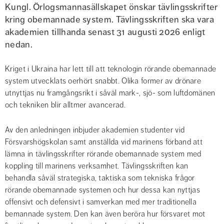
Kungl. Örlogsmannasällskapet önskar tävlingsskrifter 
kring obemannade system. Tävlingsskriften ska vara 
akademien tillhanda senast 31 augusti 2026 enligt 
nedan.
Kriget i Ukraina har lett till att teknologin rörande obemannade 
system utvecklats oerhört snabbt. Olika former av drönare 
utnyttjas nu framgångsrikt i såväl mark-, sjö- som luftdomänen 
och tekniken blir alltmer avancerad.
Av den anledningen inbjuder akademien studenter vid 
Försvarshögskolan samt anställda vid marinens förband att 
lämna in tävlingsskrifter rörande obemannade system med 
koppling till marinens verksamhet. Tävlingsskriften kan 
behandla såväl strategiska, taktiska som tekniska frågor 
rörande obemannade systemen och hur dessa kan nyttjas 
offensivt och defensivt i samverkan med mer traditionella 
bemannade system. Den kan även beröra hur försvaret mot 