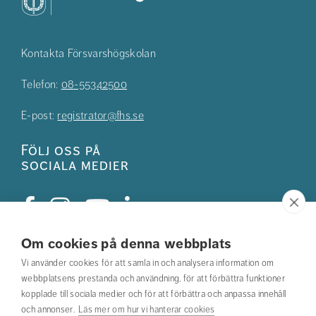
Kontakta Försvarshögskolan
Telefon:
08-55342500
E-post:
registrator@fhs.se
Följ oss på
sociala medier
Om cookies på denna webbplats
Studentkåren
Vi använder cookies för att samla in och analysera information om
webbplatsens prestanda och användning, för att förbättra funktioner
Hitta din utbildning
kopplade till sociala medier och för att förbättra och anpassa innehåll
och annonser.
Läs mer om hur vi hanterar cookies