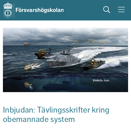
Sök
Meny
studera
på campus
studentliv
Inbjudan: Tävlingsskrifter kring 
obemannade system