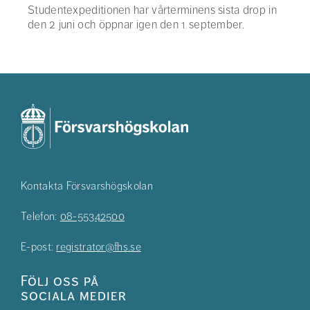
Studentexpeditionen har vårterminens sista drop in
den 2 juni och öppnar igen den 1 september.
Kontakta Försvarshögskolan
Telefon:
08-55342500
E-post:
registrator@fhs.se
Följ oss på
sociala medier