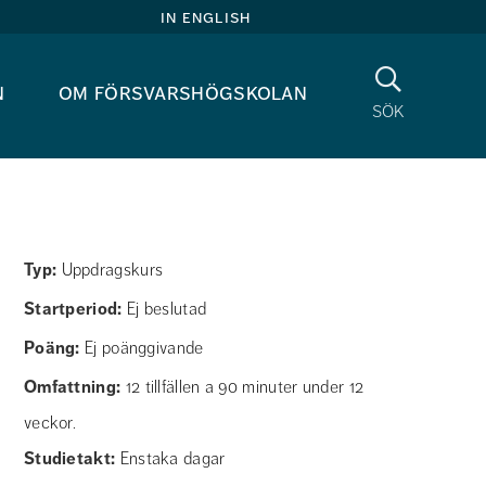
in english
Sök
n
om försvarshögskolan
sök
Typ
Uppdragskurs
Startperiod
Ej beslutad
Poäng
Ej poänggivande
Omfattning
12 tillfällen a 90 minuter under 12
veckor.
Studietakt
Enstaka dagar