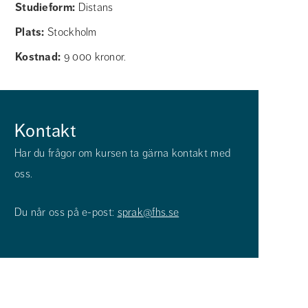
Studieform
Distans
Plats
Stockholm
Kostnad
9 000 kronor.
Kontakt
Har du frågor om kursen ta gärna kontakt med 
oss.
Du når oss på e-post: 
sprak@fhs.se