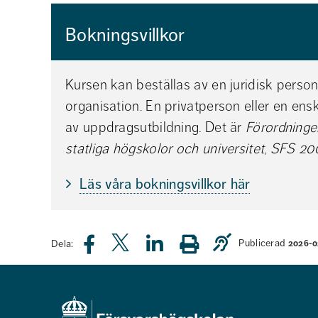
Bokningsvillkor
Kursen kan beställas av en juridisk person, t
organisation. En privatperson eller en enski
av uppdragsutbildning. Det är 
Förordningen
statliga högskolor och universitet
, 
SFS 20
Läs våra bokningsvillkor här
Publicerad
Dela:
2026-0