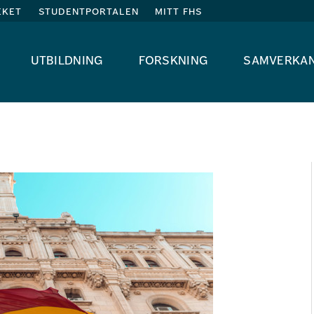
eket
studentportalen
mitt fhs
utbildning
forskning
samverka