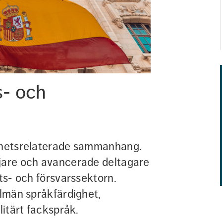
- och 
erhetsrelaterade sammanhang. 
jare och avancerade deltagare 
ts- och försvarssektorn. 
llmän språkfärdighet, 
litärt fackspråk.