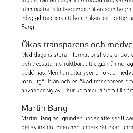
utgick från en tidigare hotbedömning var det 
utan nästan alla bedömde risken som högre än
inbyggd tendens att höja risken, en "better-sa
Bang.
Ökas transparens och medve
Med dagens stora informationsflöde är det en
och dessutom ofruktbart att utgå från nolläg
bedömas. Men han efterlyser en ökad medve
man utgår ifrån och en ökad transparens om 
använder sig av – hur kommer vi fram till vår
Martin Bang
Martin Bang är i grunden underrättelseoffice
del av institutionen han undersökt. Som unde