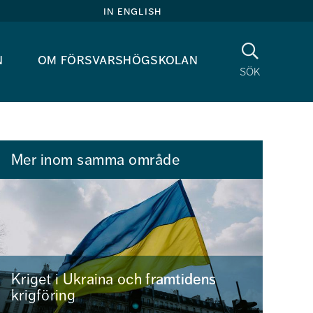
in english
Sök
n
om försvarshögskolan
sök
Mer inom samma område
Kriget i Ukraina och framtidens
krigföring