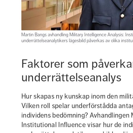
Martin Bangs avhandling Military Intelligence Analysis: Insti
underrättelseanalytikers lägesbild påverkas av olika institu
Faktorer som påverkar
underrättelseanalys
Hur skapas ny kunskap inom den militä
Vilken roll spelar underförstådda anta
individens bedömning? Avhandlingen Mil
Institutional Influence visar hur de indi