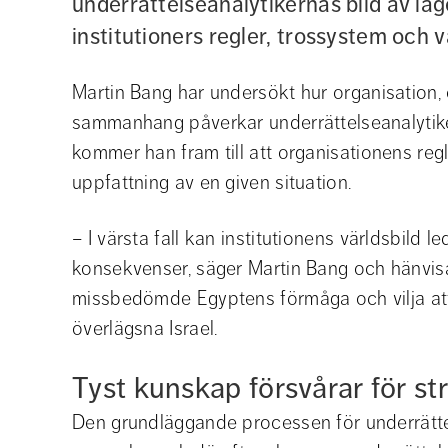
underrättelseanalytikernas bild av läg
institutioners regler, trossystem och v
Martin Bang har undersökt hur organisation, o
sammanhang påverkar underrättelseanalytike
kommer han fram till att organisationens regl
uppfattning av en given situation.
– I värsta fall kan institutionens världsbild le
konsekvenser, säger Martin Bang och hänvisar 
missbedömde Egyptens förmåga och vilja att 
överlägsna Israel.
Tyst kunskap försvårar för st
Den grundläggande processen för underrättels