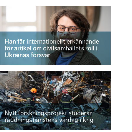
Han får internationellt erkännande
för artikel om civilsamhällets roll i
Ukrainas försvar
Nytt forskningsprojekt studerar
räddningstjänstens vardag i krig