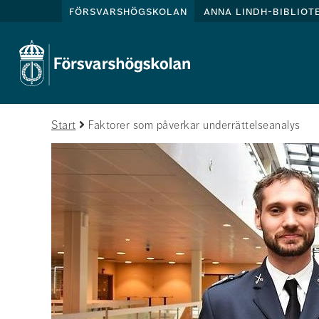
försvarshögskolan
anna lindh-bibliot
Start
Faktorer som påverkar underrättelseanalys