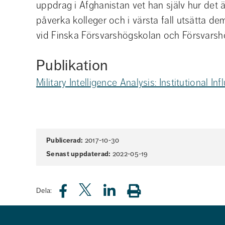
uppdrag i Afghanistan vet han själv hur det
påverka kolleger och i värsta fall utsätta dem
vid Finska Försvarshögskolan och Försvarshö
Publikation
Military Intelligence Analysis: Institutional In
Sidinformation
Publicerad:
2017-10-30
Senast uppdaterad:
2022-05-19
Dela: