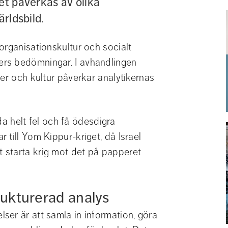
et påverkas av olika 
ärldsbild.
rganisationskultur och socialt 
rs bedömningar. I avhandlingen 
er och kultur påverkar analytikernas 
da helt fel och få ödesdigra 
till Yom Kippur-kriget, då Israel 
starta krig mot det på papperet 
rukturerad analys
er är att samla in information, göra 