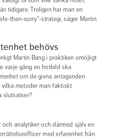
väldigt få som ville sänka hotet, 
 tidigare. Troligen har man en 
fe-than-sorry"-strategi, säger Martin 
tenhet behövs
ligt Martin Bang i praktiken omöjligt 
e varje gång en hotbild ska 
tenhet om de givna antaganden 
vilka metoder man faktiskt 
a slutsatser?
r och analytiker och därmed själv en 
rrättelseofficer med erfarenhet från 