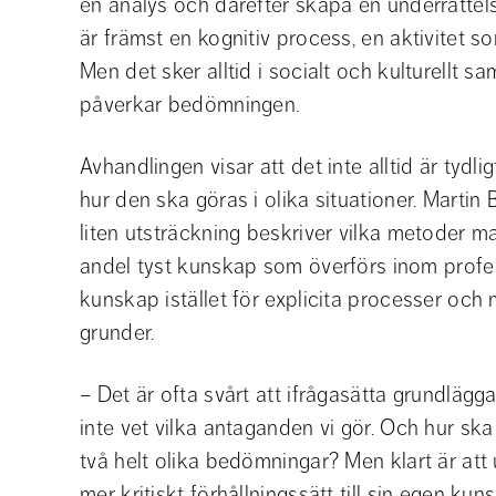
en analys och därefter skapa en underrättelse
är främst en kognitiv process, en aktivitet so
Men det sker alltid i socialt och kulturell
påverkar bedömningen.
Avhandlingen visar att det inte alltid är tydli
hur den ska göras i olika situationer. Martin B
liten utsträckning beskriver vilka metoder ma
andel tyst kunskap som överförs inom profes
kunskap istället för explicita processer och m
grunder.
– Det är ofta svårt att ifrågasätta grundlägga
inte vet vilka antaganden vi gör. Och hur ska 
två helt olika bedömningar? Men klart är att 
mer kritiskt förhållningssätt till sin egen k