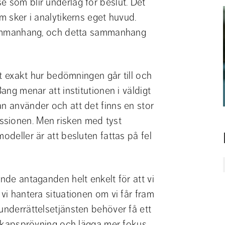
 som blir underlag för beslut. Det 
m sker i analytikerns eget huvud. 
t sammanhang, och detta sammanhang 
gt exakt hur bedömningen går till och 
ang menar att institutionen i väldigt 
n använder och att det finns en stor 
sionen. Men risken med tyst 
odeller är att besluten fattas på fel 
nde antaganden helt enkelt för att vi 
vi hantera situationen om vi får fram 
underrättelsetjänsten behöver få ett 
unskapsprövning och lägga mer fokus 