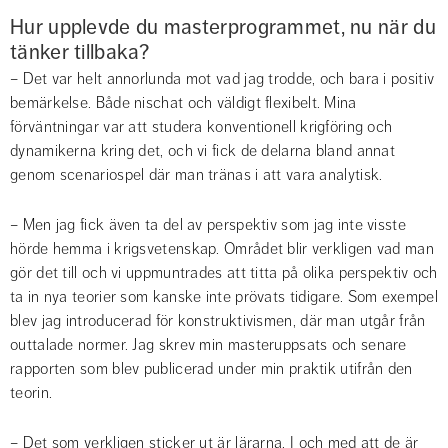
Hur upplevde du masterprogrammet, nu när du 
tänker tillbaka?
– Det var helt annorlunda mot vad jag trodde, och bara i positiv 
bemärkelse. Både nischat och väldigt flexibelt. Mina 
förväntningar var att studera konventionell krigföring och 
dynamikerna kring det, och vi fick de delarna bland annat 
genom scenariospel där man tränas i att vara analytisk.
– Men jag fick även ta del av perspektiv som jag inte visste 
hörde hemma i krigsvetenskap. Området blir verkligen vad man 
gör det till och vi uppmuntrades att titta på olika perspektiv och 
ta in nya teorier som kanske inte prövats tidigare. Som exempel 
blev jag introducerad för konstruktivismen, där man utgår från 
outtalade normer. Jag skrev min masteruppsats och senare 
rapporten som blev publicerad under min praktik utifrån den 
teorin.
– Det som verkligen sticker ut är lärarna. I och med att de är 