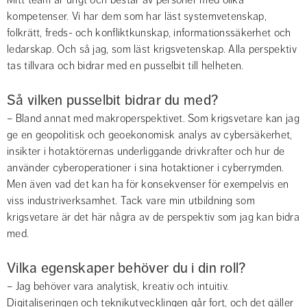
Mitt team är ungt och består av personer med olika 
kompetenser. Vi har dem som har läst systemvetenskap, 
folkrätt, freds- och konfliktkunskap, informationssäkerhet och 
ledarskap. Och så jag, som läst krigsvetenskap. Alla perspektiv 
tas tillvara och bidrar med en pusselbit till helheten.
Så vilken pusselbit bidrar du med?
– Bland annat med makroperspektivet. Som krigsvetare kan jag 
ge en geopolitisk och geoekonomisk analys av cybersäkerhet, 
insikter i hotaktörernas underliggande drivkrafter och hur de 
använder cyberoperationer i sina hotaktioner i cyberrymden. 
Men även vad det kan ha för konsekvenser för exempelvis en 
viss industriverksamhet. Tack vare min utbildning som 
krigsvetare är det här några av de perspektiv som jag kan bidra 
med.
Vilka egenskaper behöver du i din roll?
– Jag behöver vara analytisk, kreativ och intuitiv. 
Digitaliseringen och teknikutvecklingen går fort, och det gäller 