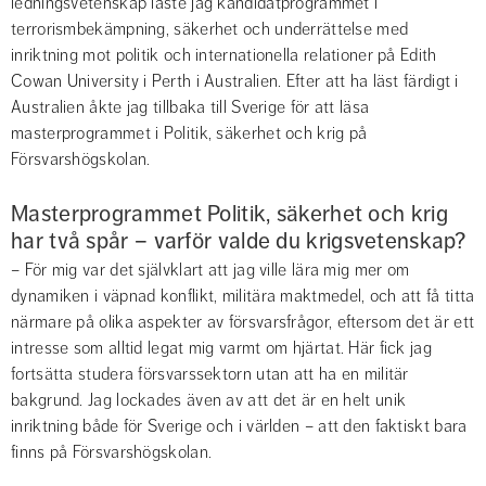
ledningsvetenskap läste jag kandidatprogrammet i 
terrorismbekämpning, säkerhet och underrättelse med 
inriktning mot politik och internationella relationer på Edith 
Cowan University i Perth i Australien. Efter att ha läst färdigt i 
Australien åkte jag tillbaka till Sverige för att läsa 
masterprogrammet i Politik, säkerhet och krig på 
Försvarshögskolan.
Masterprogrammet Politik, säkerhet och krig 
har två spår – varför valde du krigsvetenskap?
– För mig var det självklart att jag ville lära mig mer om 
dynamiken i väpnad konflikt, militära maktmedel, och att få titta 
närmare på olika aspekter av försvarsfrågor, eftersom det är ett 
intresse som alltid legat mig varmt om hjärtat. Här fick jag 
fortsätta studera försvarssektorn utan att ha en militär 
bakgrund. Jag lockades även av att det är en helt unik 
inriktning både för Sverige och i världen – att den faktiskt bara 
finns på Försvarshögskolan.