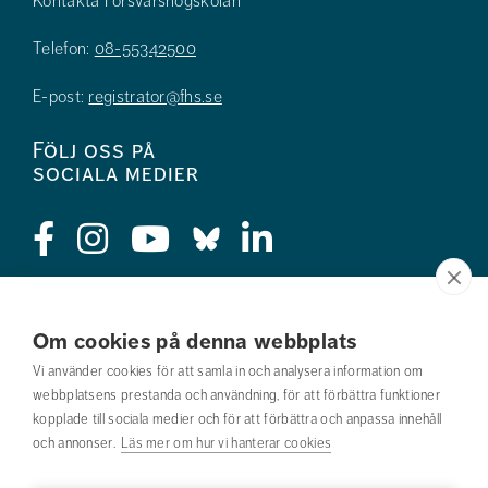
Kontakta Försvarshögskolan
Telefon:
08-55342500
E-post:
registrator@fhs.se
Följ oss på
sociala medier
Press
Om cookies på denna webbplats
Jobba hos oss
Vi använder cookies för att samla in och analysera information om
webbplatsens prestanda och användning, för att förbättra funktioner
Nyhetsbrev
kopplade till sociala medier och för att förbättra och anpassa innehåll
och annonser.
Läs mer om hur vi hanterar cookies
Om webbplatsen