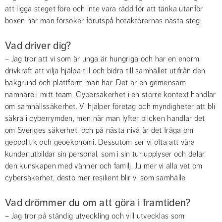
att ligga steget före och inte vara rädd för att tänka utanför 
boxen när man försöker förutspå hotaktörernas nästa steg.
Vad driver dig?
– Jag tror att vi som är unga är hungriga och har en enorm 
drivkraft att vilja hjälpa till och bidra till samhället utifrån den 
bakgrund och plattform man har. Det är en gemensam 
nämnare i mitt team. Cybersäkerhet i en större kontext handlar 
om samhällssäkerhet. Vi hjälper företag och myndigheter att bli 
säkra i cyberrymden, men när man lyfter blicken handlar det 
om Sveriges säkerhet, och på nästa nivå är det fråga om 
geopolitik och geoekonomi. Dessutom ser vi ofta att våra 
kunder utbildar sin personal, som i sin tur upplyser och delar 
den kunskapen med vänner och familj. Ju mer vi alla vet om 
cybersäkerhet, desto mer resilient blir vi som samhälle.
Vad drömmer du om att göra i framtiden?
– Jag tror på ständig utveckling och vill utvecklas som 