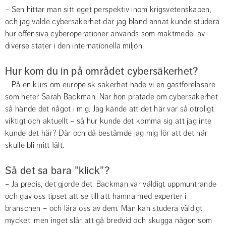
– Sen hittar man sitt eget perspektiv inom krigsvetenskapen, 
och jag valde cybersäkerhet där jag bland annat kunde studera 
hur offensiva cyberoperationer används som maktmedel av 
diverse stater i den internationella miljön.
Hur kom du in på området cybersäkerhet?
– På en kurs om europeisk säkerhet hade vi en gästföreläsare 
som heter Sarah Backman. När hon pratade om cybersäkerhet 
så hände det något i mig. Jag kände att det här var så otroligt 
viktigt och aktuellt – så hur kunde det komma sig att jag inte 
kunde det här? Där och då bestämde jag mig för att det här 
skulle bli mitt fält.
Så det sa bara ”klick”?
– Ja precis, det gjorde det. Backman var väldigt uppmuntrande 
och gav oss tipset att se till att hamna med experter i 
branschen – och lära oss av dem. Man kan studera väldigt 
mycket, men inget slår att gå bredvid och skugga någon som 