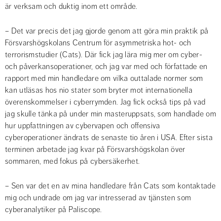
är verksam och duktig inom ett område.
– Det var precis det jag gjorde genom att göra min praktik på 
Försvarshögskolans Centrum för asymmetriska hot- och 
terrorismstudier (Cats). Där fick jag lära mig mer om cyber- 
och påverkansoperationer, och jag var med och författade en 
rapport med min handledare om vilka outtalade normer som 
kan utläsas hos nio stater som bryter mot internationella 
överenskommelser i cyberrymden. Jag fick också tips på vad 
jag skulle tänka på under min masteruppsats, som handlade om 
hur uppfattningen av cybervapen och offensiva 
cyberoperationer ändrats de senaste tio åren i USA. Efter sista 
terminen arbetade jag kvar på Försvarshögskolan över 
sommaren, med fokus på cybersäkerhet.
– Sen var det en av mina handledare från Cats som kontaktade 
mig och undrade om jag var intresserad av tjänsten som 
cyberanalytiker på Paliscope.