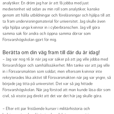
analytiker. En dröm jag har är att få jobba med just 
medvetenhet vid sidan av min roll som analytiker, kanske 
genom att hålla utbildningar och föreläsningar och hjälpa till att 
ta fram undervisningsmaterial för universitet. Jag skulle även 
vilja hjälpa unga kvinnor in i cyberbranschen. Jag vill göra 
samma sak för andra och öppna samma dörrar som 
Försvarshögskolan gjort för mig.
Berätta om din väg fram till där du är idag!
– Jag var nog 16 år när jag var säker på att jag ville jobba med 
försvarsfrågor och samhällssäkerhet. Min tanke var att jag ville 
in i Försvarsmakten som soldat, men eftersom kvinnor inte 
rekryterades lika aktivt till Försvarsmakten när jag var yngre, så 
började jag titta på universitet. Det var så jag hittade 
Försvarshögskolan. När jag förstod att man kunde läsa där som 
civil, så visste jag direkt att det var det här jag skulle göra.
– Efter ett par fristående kurser i militärhistoria och 