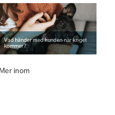
Vad händer med hunden när kriget
kommer?
Mer inom