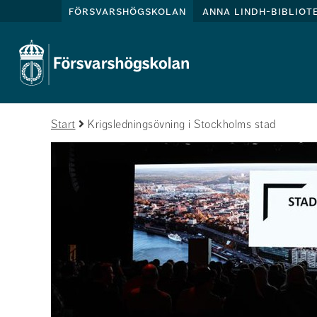
försvarshögskolan
anna lindh-bibliot
Start
Krigsledningsövning i Stockholms stad