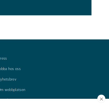
ress
obba hos oss
yhetsbrev
m webbplatsen
ontakta oss