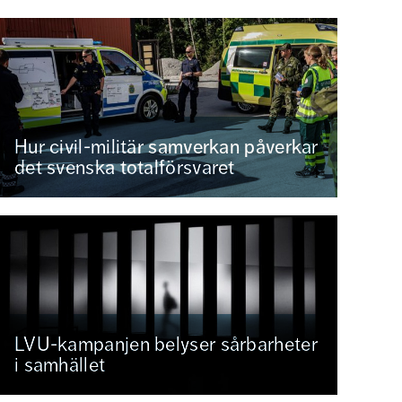
Hur civil-militär samverkan påverkar
det svenska totalförsvaret
LVU-kampanjen belyser sårbarheter
i samhället