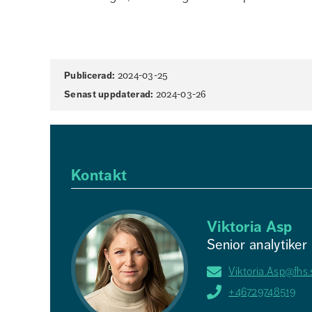
Sidinformation
Publicerad:
2024-03-25
Senast uppdaterad:
2024-03-26
Kontakt
Viktoria Asp
Senior analytiker
Viktoria.Asp@fhs.
+46729748519