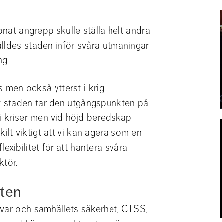
pnat angrepp skulle ställa helt andra 
lldes staden inför svåra utmaningar 
ng.
s men också ytterst i krig. 
 staden tar den utgångspunkten på 
i kriser men vid höjd beredskap – 
rskilt viktigt att vi kan agera som en 
ibilitet för att hantera svåra 
ktör.
ten
var och samhällets säkerhet, CTSS, 