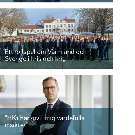
Ett rollspel om Värmland och
Sverige i kris och krig
”HK1 har givit mig värdefulla
insikter"