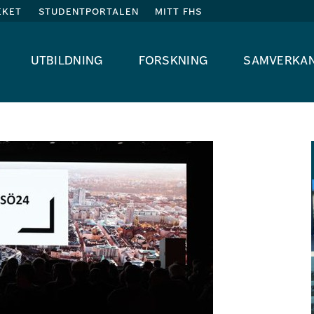
eket
studentportalen
mitt fhs
utbildning
forskning
samverka