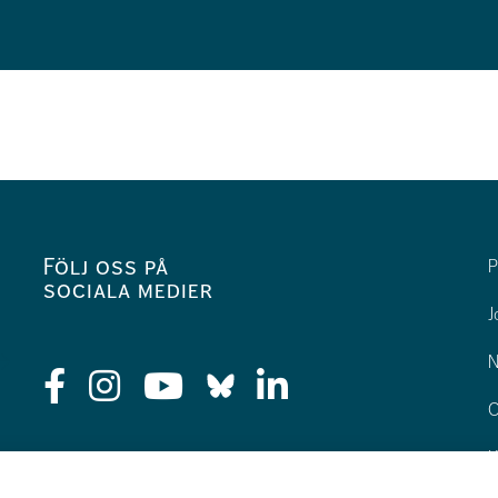
Följ oss på
P
sociala medier
J
N
O
K