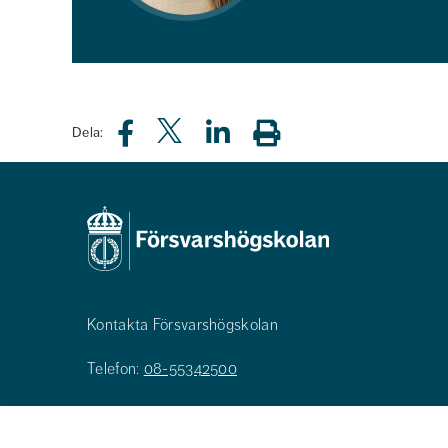
Dela:
Kontakta Försvarshögskolan
Telefon:
08-55342500
E-post:
registrator@fhs.se