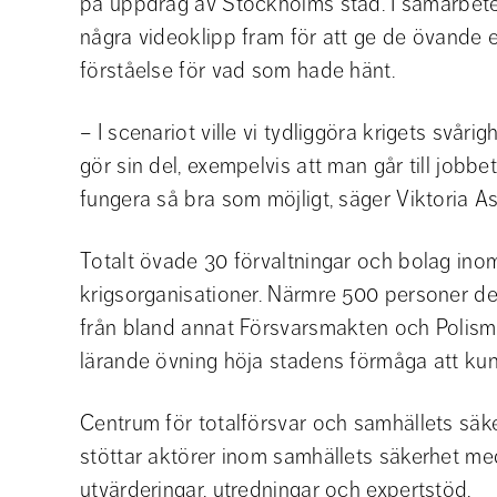
på uppdrag av Stockholms stad. I samarbet
några videoklipp fram för att ge de övande e
förståelse för vad som hade hänt.
– I scenariot ville vi tydliggöra krigets svårigh
gör sin del, exempelvis att man går till jobbet
fungera så bra som möjligt, säger Viktoria Asp
Totalt övade 30 förvaltningar och bolag ino
krigsorganisationer. Närmre 500 personer de
från bland annat Försvarsmakten och Polismy
lärande övning höja stadens förmåga att ku
Centrum för totalförsvar och samhällets säk
stöttar aktörer inom samhällets säkerhet med 
utvärderingar, utredningar och expertstöd.