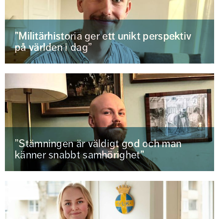
”Militärhistoria ger ett unikt perspektiv
på världen i dag”
”Stämningen är väldigt god och man
känner snabbt samhörighet”