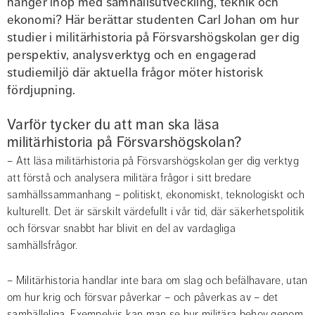
hänger ihop med samhällsutveckling, teknik och 
ekonomi? Här berättar studenten Carl Johan om hur 
studier i militärhistoria på Försvarshögskolan ger dig 
perspektiv, analysverktyg och en engagerad 
studiemiljö där aktuella frågor möter historisk 
fördjupning.
Varför tycker du att man ska läsa 
militärhistoria på Försvarshögskolan?
– Att läsa militärhistoria på Försvarshögskolan ger dig verktyg 
att förstå och analysera militära frågor i sitt bredare 
samhällssammanhang – politiskt, ekonomiskt, teknologiskt och 
kulturellt. Det är särskilt värdefullt i vår tid, där säkerhetspolitik 
och försvar snabbt har blivit en del av vardagliga 
samhällsfrågor.
– Militärhistoria handlar inte bara om slag och befälhavare, utan 
om hur krig och försvar påverkar – och påverkas av – det 
samhälleliga. Exempelvis kan man se hur militära behov genom 