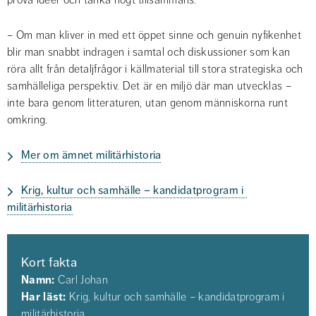
pröva idéer och tänka högt tillsammans.
– Om man kliver in med ett öppet sinne och genuin nyfikenhet 
blir man snabbt indragen i samtal och diskussioner som kan 
röra allt från detaljfrågor i källmaterial till stora strategiska och 
samhälleliga perspektiv. Det är en miljö där man utvecklas – 
inte bara genom litteraturen, utan genom människorna runt 
omkring.
Mer om ämnet militärhistoria
Krig, kultur och samhälle – kandidatprogram i 
militärhistoria
Kort fakta
Namn:
 Carl Johan
Har läst:
 Krig, kultur och samhälle – kandidatprogram i 
militärhistoria