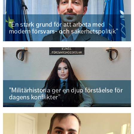
”En stark grund för att arbeta med
modern försvars- och säkerhetspolitik”
”Militärhistoria ger en djup förståelse för
dagens konflikter”