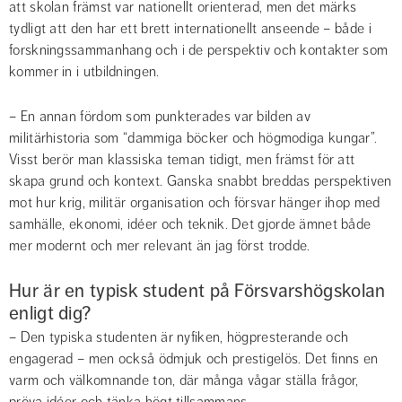
att skolan främst var nationellt orienterad, men det märks 
tydligt att den har ett brett internationellt anseende – både i 
forskningssammanhang och i de perspektiv och kontakter som 
kommer in i utbildningen.
– En annan fördom som punkterades var bilden av 
militärhistoria som “dammiga böcker och högmodiga kungar”. 
Visst berör man klassiska teman tidigt, men främst för att 
skapa grund och kontext. Ganska snabbt breddas perspektiven 
mot hur krig, militär organisation och försvar hänger ihop med 
samhälle, ekonomi, idéer och teknik. Det gjorde ämnet både 
mer modernt och mer relevant än jag först trodde.
Hur är en typisk student på Försvarshögskolan 
enligt dig?
– Den typiska studenten är nyfiken, högpresterande och 
engagerad – men också ödmjuk och prestigelös. Det finns en 
varm och välkomnande ton, där många vågar ställa frågor, 