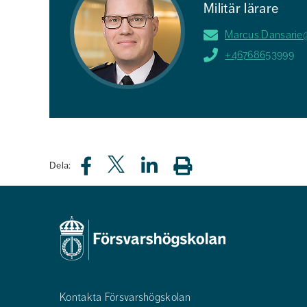
Militär lärare
Marcus.Dansarie
+46768653999
Dela:
Kontakta Försvarshögskolan