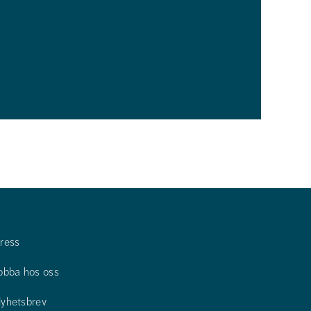
ress
obba hos oss
yhetsbrev