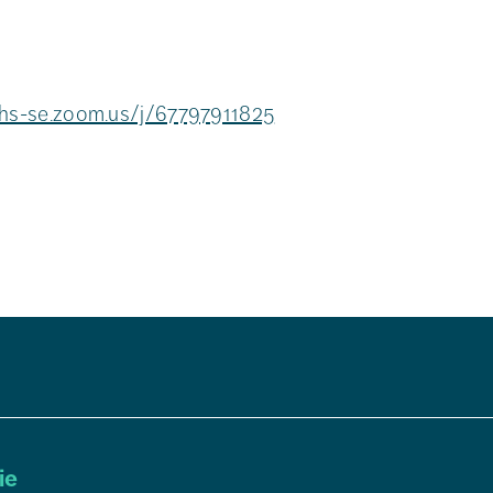
fhs-se.zoom.us/j/67797911825
ie