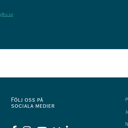
@fhs.se
Följ oss på
P
sociala medier
J
N