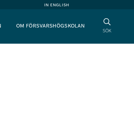
in english
Sök
n
om försvarshögskolan
sök