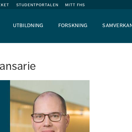
eket
studentportalen
mitt fhs
utbildning
forskning
samverka
ansarie