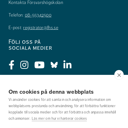
Kontakta Försvarshögskolan
Telefon:
08-55342500
E-post:
registrator@fhs.se
Följ oss på
sociala medier
Press
Om cookies på denna webbplats
Jobba hos oss
Vi använder cookies för att samla in och analysera information om
webbplatsens prestanda och användning, för att förbättra funktioner
Nyhetsbrev
kopplade till sociala medier och för att förbättra och anpassa innehåll
och annonser.
Läs mer om hur vi hanterar cookies
Om webbplatsen