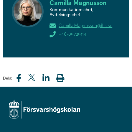
Camilla Magnusson
Kommunikationschef,
Avdelningschef
Camilla.Magnusson@fhs.se
+46709729114
Dela: