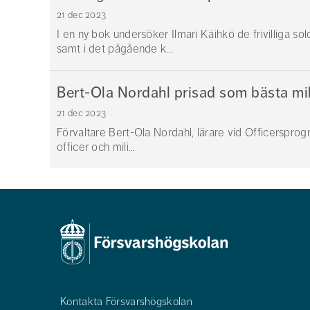
21 dec 2023
I en ny bok undersöker Ilmari Käihkö de frivilliga so
samt i det pågående k...
Bert-Ola Nordahl prisad som bästa mil
21 dec 2023
Förvaltare Bert-Ola Nordahl, lärare vid Officersprogr
officer och mili...
Kontakta Försvarshögskolan