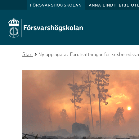
försvarshögskolan
anna lindh-bibliot
Start
Ny upplaga av Förutsättningar för krisberedskap