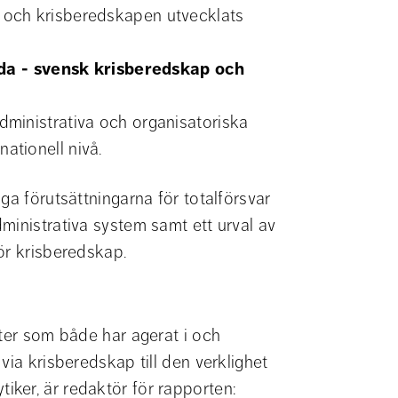
t och krisberedskapen utvecklats 
a - svensk krisberedskap och 
administrativa och organisatoriska 
nationell nivå.
ga förutsättningarna för totalförsvar 
ministrativa system samt ett urval av 
ör krisberedskap.
a
ter som både har agerat i och 
ia krisberedskap till den verklighet 
ytiker, är redaktör för rapporten: