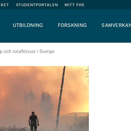
eket
studentportalen
mitt fhs
utbildning
forskning
samverka
 och totalförsvar i Sverige