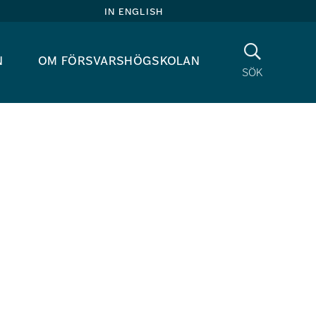
in english
Sök
n
om försvarshögskolan
sök