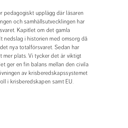
er pedagogiskt upplägg där läsaren 
ingen och samhällsutvecklingen har 
varet. Kapitlet om det gamla 
lt nedslag i historien med omsorg då 
det nya totalförsvaret. Sedan har 
er plats. Vi tycker det är viktigt 
t ger en fin balans mellan den civila 
rivningen av krisberedskapssystemet 
 roll i krisberedskapen samt EU. 