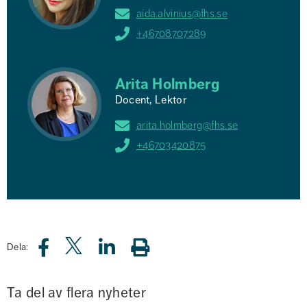
aida.alvinius@fhs.se
+46708707289
Arita Holmberg
Docent, Lektor
arita.holmberg@fhs.se
+46703420875
Dela:
Ta del av flera nyheter