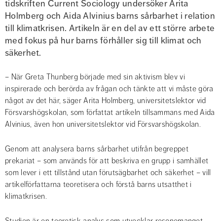
tidskriften Current Sociology undersöker Arita 
Holmberg och Aida Alvinius barns sårbarhet i relation 
till klimatkrisen. Artikeln är en del av ett större arbete 
med fokus på hur barns förhåller sig till klimat och 
säkerhet.
– När Greta Thunberg började med sin aktivism blev vi 
inspirerade och berörda av frågan och tänkte att vi måste göra 
något av det här, säger Arita Holmberg, universitetslektor vid 
Försvarshögskolan, som författat artikeln tillsammans med Aida 
Alvinius, även hon universitetslektor vid Försvarshögskolan.
Genom att analysera barns sårbarhet utifrån begreppet 
prekariat – som används för att beskriva en grupp i samhället 
som lever i ett tillstånd utan förutsägbarhet och säkerhet – vill 
artikelförfattarna teoretisera och förstå barns utsatthet i 
klimatkrisen.
Studien är en teoretisk analys som utvecklar resonemanget 