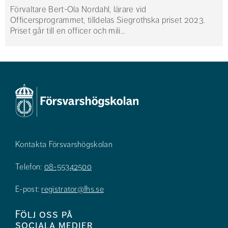
Förvaltare Bert-Ola Nordahl, lärare vid
Officersprogrammet, tilldelas Siegrothska priset 2023.
Priset går till en officer och mili...
Kontakta Försvarshögskolan
Telefon:
08-55342500
E-post:
registrator@fhs.se
Följ oss på
sociala medier