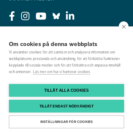
Press
Om cookies på denna webbplats
Jobba hos oss
Vi använder cookies för att samla in och analysera information om
webbplatsens prestanda och användning, för att förbättra funktioner
Nyhetsbrev
kopplade till sociala medier och för att förbättra och anpassa innehåll
och annonser.
Läs mer om hur vi hanterar cookies
Om webbplatsen
Kontakta oss
TILLÅT ALLA COOKIES
Hitta till oss
TILLÅT ENDAST NÖDVÄNDIGT
Hitta din utbildning
INSTÄLLNINGAR FÖR COOKIES