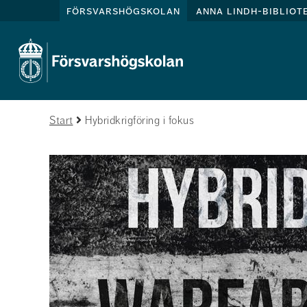
försvarshögskolan
anna lindh-bibliot
Start
Hybridkrigföring i fokus