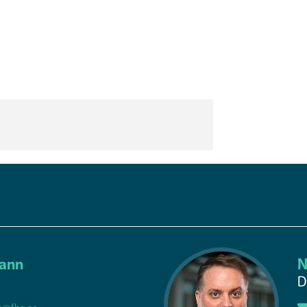
ann
N
D