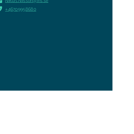
Niklas.Nilsson@fhs.se
+46709958680