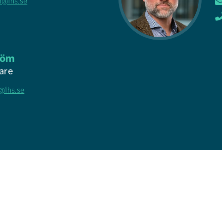
n@fhs.se
röm
are
@fhs.se