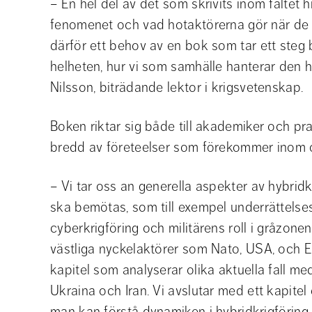
– En hel del av det som skrivits inom fältet hi
fenomenet och vad hotaktörerna gör när de be
därför ett behov av en bok som tar ett steg
helheten, hur vi som samhälle hanterar den h
Nilsson, biträdande lektor i krigsvetenskap.
Boken riktar sig både till akademiker och pra
bredd av företeelser som förekommer inom 
– Vi tar oss an generella aspekter av hybridk
ska bemötas, som till exempel underrättelse
cyberkrigföring och militärens roll i gråzonen
västliga nyckelaktörer som Nato, USA, och E
kapitel som analyserar olika aktuella fall me
Ukraina och Iran. Vi avslutar med ett kapitel 
man kan förstå dynamiken i hybridkrigföring 