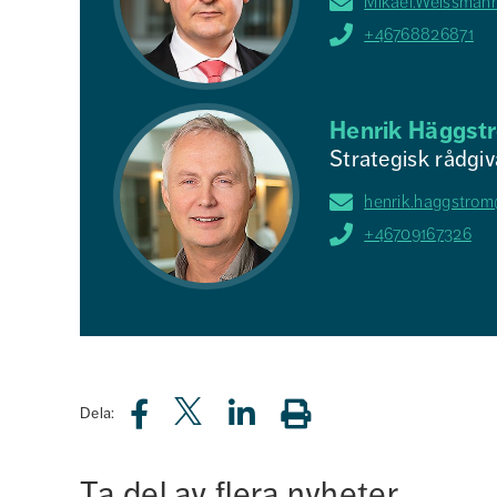
Mikael.Weissman
+46768826871
Henrik Häggst
Strategisk rådgiv
henrik.haggstrom
+46709167326
Dela:
Ta del av flera nyheter