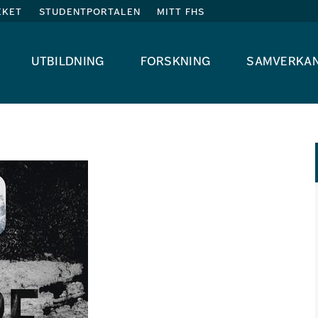
eket
studentportalen
mitt fhs
utbildning
forskning
samverka