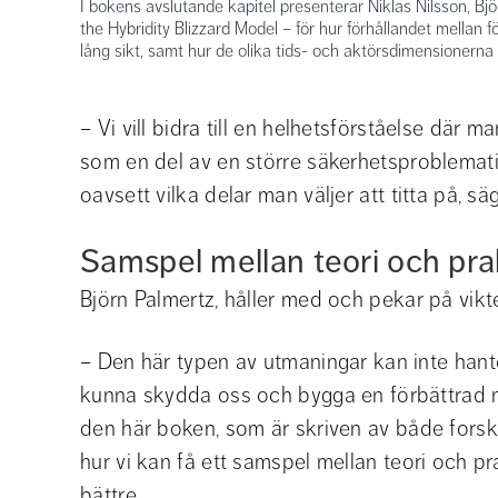
I bokens avslutande kapitel presenterar Niklas Nilsson, B
the Hybridity Blizzard Model – för hur förhållandet mellan 
lång sikt, samt hur de olika tids- och aktörsdimensionerna
– Vi vill bidra till en helhetsförståelse där m
som en del av en större säkerhetsproblemati
oavsett vilka delar man väljer att titta på, sä
Samspel mellan teori och pra
Björn Palmertz, håller med och pekar på vik
– Den här typen av utmaningar kan inte hanter
kunna skydda oss och bygga en förbättrad na
den här boken, som är skriven av både forska
hur vi kan få ett samspel mellan teori och pra
bättre.