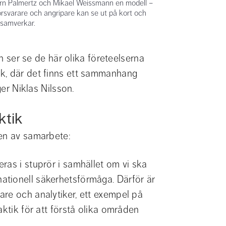
jörn Palmertz och Mikael Weissmann en modell –
försvarare och angripare kan se ut på kort och
 samverkar.
an ser se de här olika företeelserna 
k, där det finns ett sammanhang 
ger Niklas Nilsson.
ktik
ten av samarbete:
as i stuprör i samhället om vi ska 
tionell säkerhetsförmåga. Därför är 
re och analytiker, ett exempel på 
ktik för att förstå olika områden 