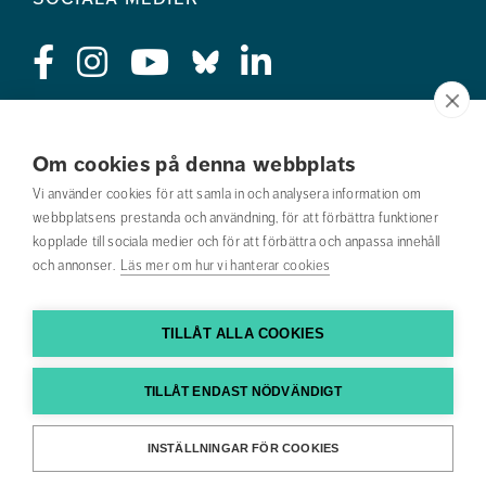
Press
Om cookies på denna webbplats
Jobba hos oss
Vi använder cookies för att samla in och analysera information om
webbplatsens prestanda och användning, för att förbättra funktioner
Nyhetsbrev
kopplade till sociala medier och för att förbättra och anpassa innehåll
och annonser.
Läs mer om hur vi hanterar cookies
Om webbplatsen
Kontakta oss
TILLÅT ALLA COOKIES
Hitta till oss
TILLÅT ENDAST NÖDVÄNDIGT
Hitta din utbildning
INSTÄLLNINGAR FÖR COOKIES