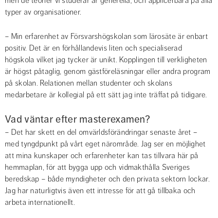
men de teorier vi studerar är generella, och applicerbara på alla 
typer av organisationer.
– Min erfarenhet av Försvarshögskolan som lärosäte är enbart 
positiv. Det är en förhållandevis liten och specialiserad 
högskola vilket jag tycker är unikt. Kopplingen till verkligheten 
är högst påtaglig, genom gästföreläsningar eller andra program 
på skolan. Relationen mellan studenter och skolans 
medarbetare är kollegial på ett sätt jag inte träffat på tidigare.
Vad väntar efter masterexamen?
– Det har skett en del omvärldsförändringar senaste året – 
med tyngdpunkt på vårt eget närområde. Jag ser en möjlighet 
att mina kunskaper och erfarenheter kan tas tillvara här på 
hemmaplan, för att bygga upp och vidmakthålla Sveriges 
beredskap – både myndigheter och den privata sektorn lockar. 
Jag har naturligtvis även ett intresse för att gå tillbaka och 
arbeta internationellt.