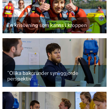
En krisövning som känns i kroppen
”Olika bakgrunder synliggjorde
perspektiv”