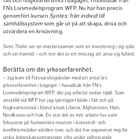
fält och högkvartersnivå i bagaget, i huvudsak från 
FNs Livsmedelsprogram WFP. Nu har han precis 
genomfört kursen 
Syntes: från individ till 
samhällssystem
 som går ut på att skapa, driva och 
utvärdera en krisövning.
Sven Thelin ser en masterexamen som en investering i sig själv 
och sin framtid – och tror det är ett misstag att anse sig fullärd.
Berätta om din yrkeserfarenhet.
– Jag kom till Försvarshögskolan med ett antal års 
yrkeserfarenhet i bagaget, i huvudsak från FN:s 
Livsmedelsprogram WFP, där jag arbetat sedan 1998. Som 
anställd vid WFP har jag tjänstgjort både i fält och på 
högkvartersnivå i bland annat Liberia, Afghanistan, Haiti, 
Nordkorea och Irak. En stor del av mitt arbete har varit 
fokuserat på humanitära insatser i katastrof- och 
konfliktområden världen över, och det har exponerat mig för 
unika ledarskapsutmaningar, ofta under påfrestande 