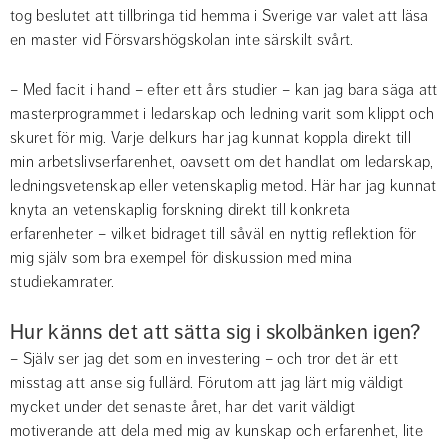
tog beslutet att tillbringa tid hemma i Sverige var valet att läsa 
en master vid Försvarshögskolan inte särskilt svårt.
– Med facit i hand – efter ett års studier – kan jag bara säga att 
masterprogrammet i ledarskap och ledning varit som klippt och 
skuret för mig. Varje delkurs har jag kunnat koppla direkt till 
min arbetslivserfarenhet, oavsett om det handlat om ledarskap, 
ledningsvetenskap eller vetenskaplig metod. Här har jag kunnat 
knyta an vetenskaplig forskning direkt till konkreta 
erfarenheter – vilket bidraget till såväl en nyttig reflektion för 
mig själv som bra exempel för diskussion med mina 
studiekamrater.
Hur känns det att sätta sig i skolbänken igen?
– Själv ser jag det som en investering – och tror det är ett 
misstag att anse sig fullärd. Förutom att jag lärt mig väldigt 
mycket under det senaste året, har det varit väldigt 
motiverande att dela med mig av kunskap och erfarenhet, lite 