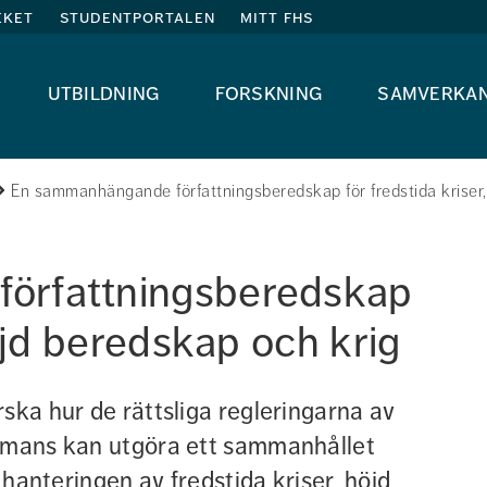
eket
studentportalen
mitt fhs
utbildning
forskning
samverka
En sammanhängande författningsberedskap för fredstida kriser,
örfattningsberedskap 
höjd beredskap och krig
ska hur de rättsliga regleringarna av 
mmans kan utgöra ett sammanhållet 
 hanteringen av fredstida kriser, höjd 