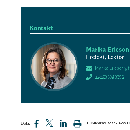
Kontakt
Marika Ericson
Prefekt, Lektor
Marika.Ericson@f
+46733943750
Publicerad
U
Dela:
2022-11-22