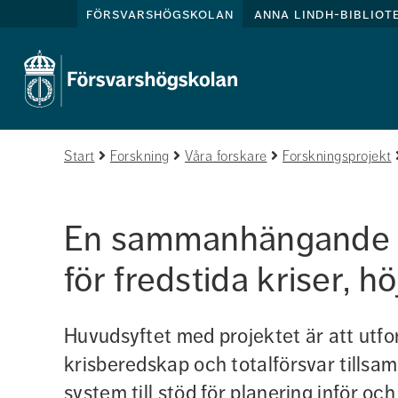
försvarshögskolan
anna lindh-bibliot
Start
Forskning
Våra forskare
Forskningsprojekt
En sammanhängande f
för fredstida kriser, 
Huvudsyftet med projektet är att utfor
krisberedskap och totalförsvar tillsa
system till stöd för planering inför och