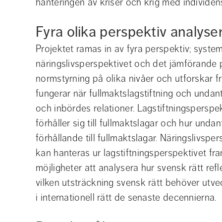
hanteringen av kriser och krig med individens
Fyra olika perspektiv analyse
Projektet ramas in av fyra perspektiv; system
näringslivsperspektivet och det jämförande 
normstyrning på olika nivåer och utforskar f
fungerar när fullmaktslagstiftning och undan
och inbördes relationer. Lagstiftningsperspek
förhåller sig till fullmaktslagar och hur undan
förhållande till fullmaktslagar. Näringslivspe
kan hanteras ur lagstiftningsperspektivet fra
möjligheter att analysera hur svensk rätt refle
vilken utsträckning svensk rätt behöver utvec
i internationell rätt de senaste decennierna.