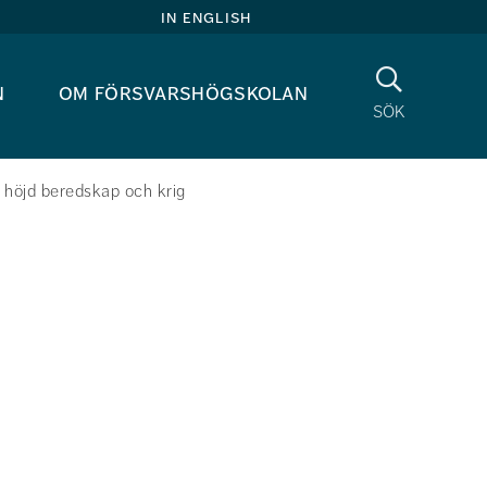
in english
Sök
n
om försvarshögskolan
sök
 höjd beredskap och krig