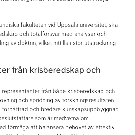
idiska fakulteten vid Uppsala universitet, ska 
redskap och totalförsvar med analyser och 
ng av doktrin, vilket hittills i stor utsträckning 
r från krisberedskap och 
 representanter från både krisberedskap och 
prövning och spridning av forskningsresultaten. 
 en förbättrad och bredare kunskapsuppbyggnad. 
ch beslutsfattare som är medvetna om 
ed förmåga att balansera behovet av effektiv 