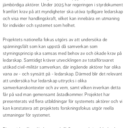
jämbördiga aktörer. Under 2025 har regeringen i styrdokument 
framfört krav på att myndigheter ska utöva tydligare ledarskap 
och visa mer handlingskraft, vilket kan innebära en utmaning 
för individer och systemet som helhet.
Projektets nationella fokus utgörs av att undersöka de 
spänningsfält som kan uppstå då samverkan som 
styrningsprincip ska samsas med behov av och ökade krav på 
ledarskap. Samtidigt kräver utvecklingen av totalförsvaret 
utökad civil-militär samverkan, där ingående aktörer har olika 
vana av - och synsätt på - ledarskap. Därmed blir det relevant 
att undersöka hur ledarskap uttrycks i olika 
samverkanskontexter och av vem, samt vilken inverkan detta 
får på vad man gemensamt åstadkommer. Projektet har 
presenterats vid flera utbildningar för systemets aktörer och vi 
kan konstatera att projektets forskningsfokus utgör reella 
utmaningar för systemet.