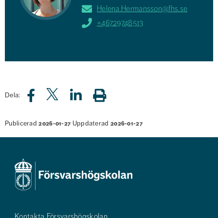
Helena.Hermansson@fhs.se
+46729748513
Dela:
Publicerad
Uppdaterad
2026-01-27
2026-01-27
Kontakta Försvarshögskolan