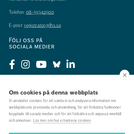
Telefon:
08-55342500
E-post:
registrator@fhs.se
Följ oss på
sociala medier
Press
Om cookies på denna webbplats
Jobba hos oss
Vi använder cookies för att samla in och analysera information om
webbplatsens prestanda och användning, för att förbättra funktioner
Nyhetsbrev
kopplade till sociala medier och för att förbättra och anpassa innehåll
och annonser.
Läs mer om hur vi hanterar cookies
Om webbplatsen