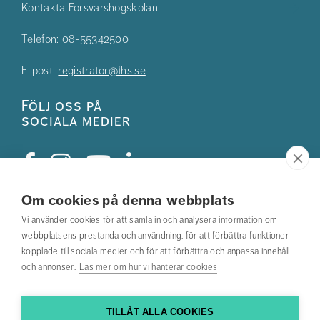
Kontakta Försvarshögskolan
Telefon:
08-55342500
E-post:
registrator@fhs.se
Följ oss på
sociala medier
Om cookies på denna webbplats
Studentkåren
Vi använder cookies för att samla in och analysera information om
webbplatsens prestanda och användning, för att förbättra funktioner
Hitta din utbildning
kopplade till sociala medier och för att förbättra och anpassa innehåll
och annonser.
Läs mer om hur vi hanterar cookies
Hitta medarbetare
Kontakta oss
TILLÅT ALLA COOKIES