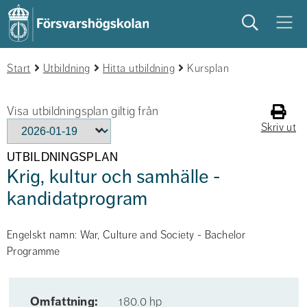
Sök
Meny
Start
studera
Utbildning
på campus
Hitta utbildning
studentliv
Kursplan
Visa utbildningsplan giltig från
Skriv ut
UTBILDNINGSPLAN
Krig, kultur och samhälle -
kandidatprogram
Engelskt namn: War, Culture and Society - Bachelor
Programme
Omfattning:
180.0 hp