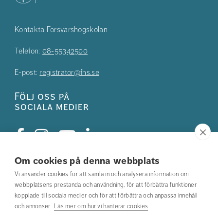
Kontakta Försvarshögskolan
Telefon:
08-55342500
E-post:
registrator@fhs.se
Följ oss på
sociala medier
Om cookies på denna webbplats
Studentkåren
Vi använder cookies för att samla in och analysera information om
webbplatsens prestanda och användning, för att förbättra funktioner
Hitta din utbildning
kopplade till sociala medier och för att förbättra och anpassa innehåll
och annonser.
Läs mer om hur vi hanterar cookies
Hitta medarbetare