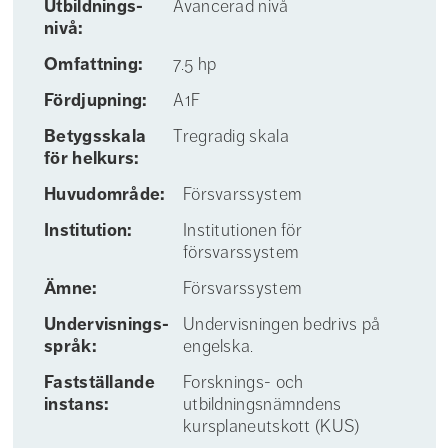
Utbildnings­
Avancerad nivå
nivå:
Omfattning:
7.5 hp
Fördjupning:
A1F
Betygs­skala
Tregradig skala
för helkurs:
Huvudområde:
Försvarssystem
Institution:
Institutionen för
försvarssystem
Ämne:
Försvarssystem
Undervisnings­
Undervisningen bedrivs på
språk:
engelska.
Fastställande
Forsknings- och
instans:
utbildningsnämndens
kursplaneutskott (KUS)