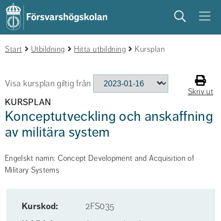
Sök
Meny
Start
studera
Utbildning
på campus
Hitta utbildning
studentliv
Kursplan
Visa kursplan giltig från
Skriv ut
KURSPLAN
Konceptutveckling och anskaffning
av militära system
Engelskt namn: Concept Development and Acquisition of
Military Systems
Kurskod:
2FS035