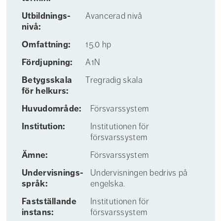
Utbildnings­
Avancerad nivå
nivå:
Omfattning:
15.0 hp
Fördjupning:
A1N
Betygs­skala
Tregradig skala
för helkurs:
Huvudområde:
Försvarssystem
Institution:
Institutionen för
försvarssystem
Ämne:
Försvarssystem
Undervisnings­
Undervisningen bedrivs på
språk:
engelska.
Fastställande
Institutionen för
instans:
försvarssystem