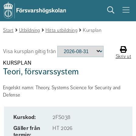
Sök
Meny
Start
studera
Utbildning
på campus
Hitta utbildning
studentliv
Kursplan
Visa kursplan giltig från
Skriv ut
KURSPLAN
Teori, försvarssystem
Engelskt namn: Theory, Systems Science for Security and
Defense
Kurskod:
2FS038
Gäller från
HT 2026
termin: