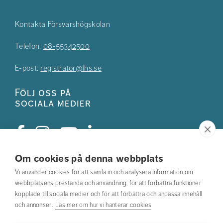
Kontakta Försvarshögskolan
Telefon:
08-55342500
E-post:
registrator@fhs.se
Följ oss på
sociala medier
Om cookies på denna webbplats
Studentkåren
Vi använder cookies för att samla in och analysera information om
webbplatsens prestanda och användning, för att förbättra funktioner
Hitta din utbildning
kopplade till sociala medier och för att förbättra och anpassa innehåll
och annonser.
Läs mer om hur vi hanterar cookies
Hitta medarbetare