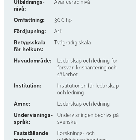
Utbildnings­
Avancerad nivå
nivå:
Omfattning:
30.0 hp
Fördjupning:
A1F
Betygs­skala
Tvågradig skala
för helkurs:
Huvudområde:
Ledarskap och ledning för
försvar, krishantering och
säkerhet
Institution:
Institutionen för ledarskap
och ledning
Ämne:
Ledarskap och ledning
Undervisnings­
Undervisningen bedrivs på
språk:
svenska.
Fastställande
Forsknings- och