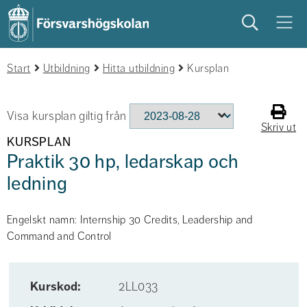
Sök
Meny
Start
studera
Utbildning
på campus
Hitta utbildning
studentliv
Kursplan
Visa kursplan giltig från
Skriv ut
KURSPLAN
Praktik 30 hp, ledarskap och
ledning
Engelskt namn: Internship 30 Credits, Leadership and
Command and Control
Kurskod:
2LL033