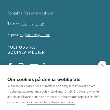
Kontakta Försvarshögskolan
Telefon:
08-55342500
E-post:
registrator@fhs.se
Följ oss på
sociala medier
Om cookies på denna webbplats
Studentkåren
Vi använder cookies för att samla in och analysera information om
webbplatsens prestanda och användning, för att förbättra funktioner
Hitta din utbildning
kopplade till sociala medier och för att förbättra och anpassa innehåll
och annonser.
Läs mer om hur vi hanterar cookies
Hitta medarbetare