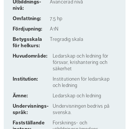
Utbildnings­
Avancerad nivå
nivå:
Omfattning:
7.5 hp
Fördjupning:
A1N
Betygs­skala
Tregradig skala
för helkurs:
Huvudområde:
Ledarskap och ledning för
försvar, krishantering och
säkerhet
Institution:
Institutionen för ledarskap
och ledning
Ämne:
Ledarskap och ledning
Undervisnings­
Undervisningen bedrivs på
språk:
svenska.
Fastställande
Forsknings- och