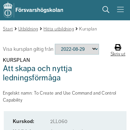
Sök
Meny
Start
studera
Utbildning
på campus
Hitta utbildning
studentliv
Kursplan
Visa kursplan giltig från
Skriv ut
KURSPLAN
Att skapa och nyttja
ledningsförmåga
Engelskt namn: To Create and Use Command and Control
Capability
Kurskod:
2LL060