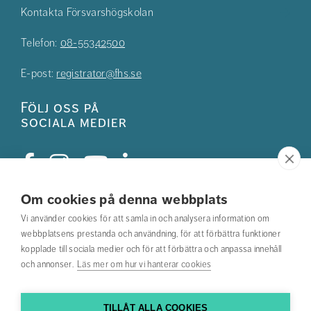
Kontakta Försvarshögskolan
Telefon:
08-55342500
E-post:
registrator@fhs.se
Följ oss på
sociala medier
Om cookies på denna webbplats
Studentkåren
Vi använder cookies för att samla in och analysera information om
webbplatsens prestanda och användning, för att förbättra funktioner
Hitta din utbildning
kopplade till sociala medier och för att förbättra och anpassa innehåll
och annonser.
Läs mer om hur vi hanterar cookies
Hitta medarbetare
Kontakta oss
TILLÅT ALLA COOKIES