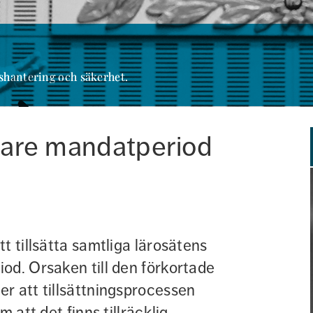
shantering och säkerhet.
are mandatperiod 
 tillsätta samtliga lärosätens 
od. Orsaken till den förkortade 
r att tillsättningsprocessen 
 att det finns tillräcklig 