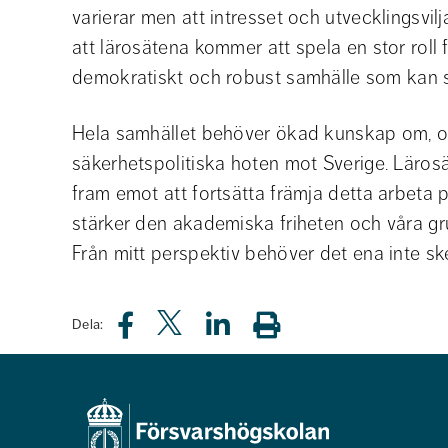
varierar men att intresset och utvecklingsvilja
att lärosätena kommer att spela en stor roll fö
demokratiskt och robust samhälle som kan st
Hela samhället behöver ökad kunskap om, och m
säkerhetspolitiska hoten mot Sverige. Lärosä
fram emot att fortsätta främja detta arbeta 
stärker den akademiska friheten och våra g
Från mitt perspektiv behöver det ena inte s
Dela: