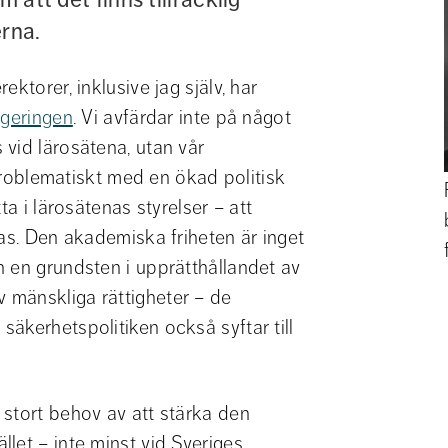
erna.
ktorer, inklusive jag själv, har 
regeringen
. Vi avfärdar inte på något 
vid lärosätena, utan vår 
 problematiskt med en ökad politisk 
a i lärosätenas styrelser – att 
as. Den akademiska friheten är inget 
 en grundsten i upprätthållandet av 
mänskliga rättigheter – de 
äkerhetspolitiken också syftar till 
stort behov av att stärka den 
let – inte minst vid Sveriges 