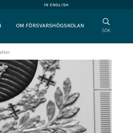
in english
Sök
n
om försvarshögskolan
sök
elser