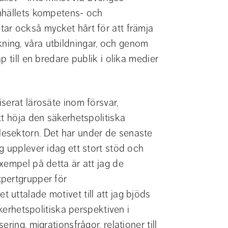
mhällets kompetens- och 
ar också mycket hårt för att främja 
ing, våra utbildningar, och genom 
 till en bredare publik i olika medier 
erat lärosäte inom försvar, 
t höja den säkerhetspolitiska 
esektorn. Det har under de senaste 
 upplever idag ett stort stöd och 
xempel på detta är att jag de 
senaste åren ingått som ledamot i SUHF:s expertgrupper för 
Det uttalade motivet till att jag bjöds 
kerhetspolitiska perspektiven i 
ing, migrationsfrågor, relationer till 