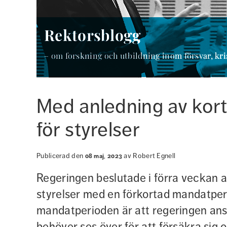
Rektorsblogg
– om forskning och utbildning inom försvar, kri
Med anledning av kort
för styrelser
Publicerad den
,
av
Robert Egnell
08
maj
2023
Regeringen beslutade i förra veckan att
styrelser med en förkortad mandatperi
mandatperioden är att regeringen anse
behöver ses över för att försäkra sig om