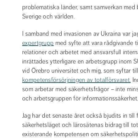
problematiska länder, samt samverkan med b
Sverige och världen.
I samband med invasionen av Ukraina var j
expertgrupp
 med syfte att vara rådgivande ti
relationer och arbetet med ansvarsfull internat
inrättades ytterligare en arbetsgrupp inom S
kompetensförsörjningen av totalförsvaret.
 I
som arbetar med säkerhetsfrågor – inte mins
och arbetsgruppen för informationssäkerhet, 
Jag har det senaste året också bjudits in till 
säkerhetsläget och lärosätenas bidrag till tot
existerande kompetensen om säkerhetspolitis