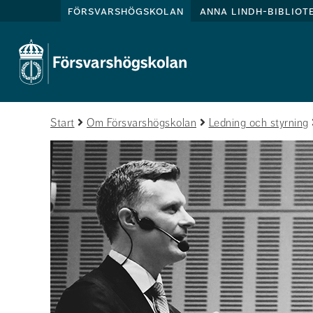
försvarshögskolan
anna lindh-bibliot
Start
Om Försvarshögskolan
Ledning och styrning