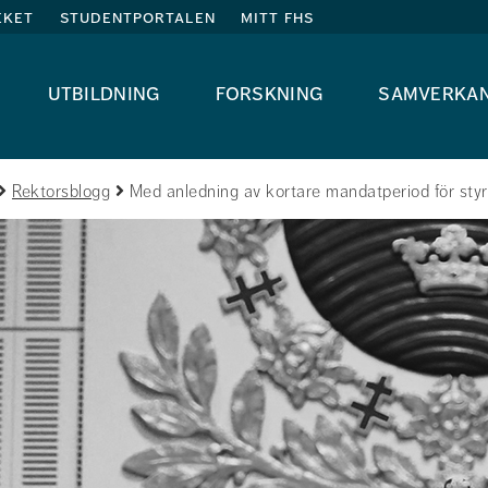
eket
studentportalen
mitt fhs
utbildning
forskning
samverka
Rektorsblogg
Med anledning av kortare mandatperiod för styr