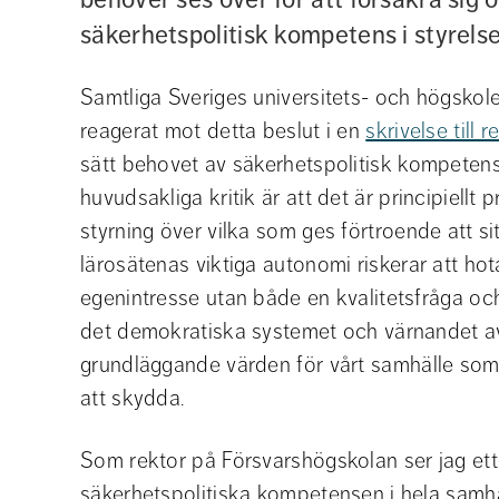
säkerhetspolitisk kompetens i styrels
Samtliga Sveriges universitets- och högskolere
reagerat mot detta beslut i en 
skrivelse till 
sätt behovet av säkerhetspolitisk kompetens 
huvudsakliga kritik är att det är principiellt
styrning över vilka som ges förtroende att sitt
lärosätenas viktiga autonomi riskerar att hot
egenintresse utan både en kvalitetsfråga och
det demokratiska systemet och värnandet av 
grundläggande värden för vårt samhälle som s
att skydda.
Som rektor på Försvarshögskolan ser jag ett 
säkerhetspolitiska kompetensen i hela samhäl