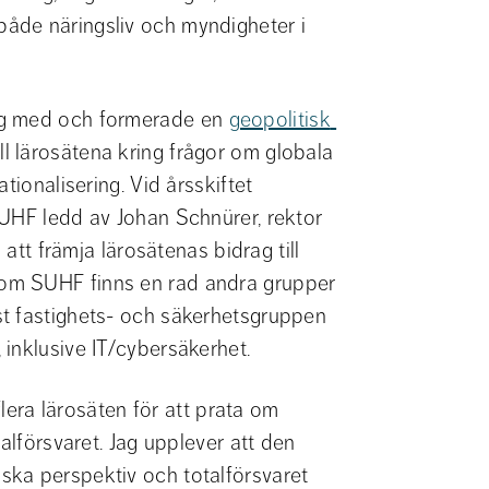
åde näringsliv och myndigheter i 
ag med och formerade en 
geopolitisk 
ll lärosätena kring frågor om globala 
ionalisering. Vid årsskiftet 
UHF ledd av Johan Schnürer, rektor 
vid Örebro universitet och mig, som syftar till att främja lärosätenas bidrag till 
nom SUHF finns en rad andra grupper 
t fastighets- och säkerhetsgruppen 
inklusive IT/cybersäkerhet.
flera lärosäten för att prata om 
alförsvaret. Jag upplever att den 
ka perspektiv och totalförsvaret 