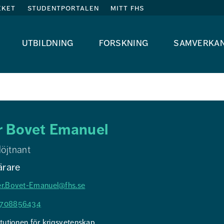
eket
studentportalen
mitt fhs
utbildning
forskning
samverka
r Bovet Emanuel
löjtnant
lärare
er.Bovet-Emanuel@fhs.se
708856434
itutionen för krigsvetenskap