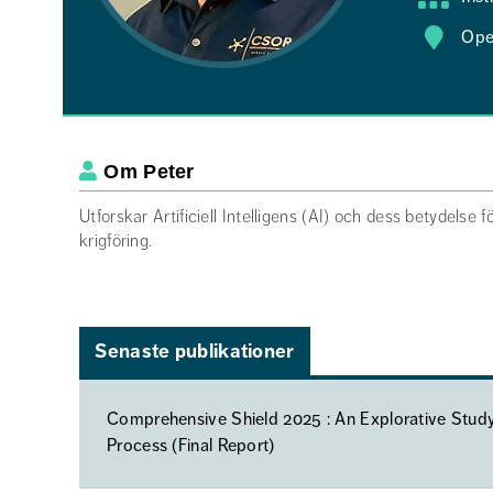
Ope
Om Peter
Beskrivning om dig själv
Utforskar Artificiell Intelligens (AI) och dess betydelse f
krigföring.
Senaste publikationer
Comprehensive Shield 2025 : An Explorative Study o
Process (Final Report)