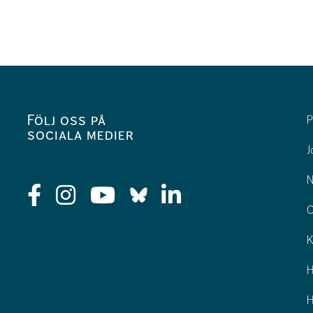
Följ oss på
P
sociala medier
J
N
O
K
H
H