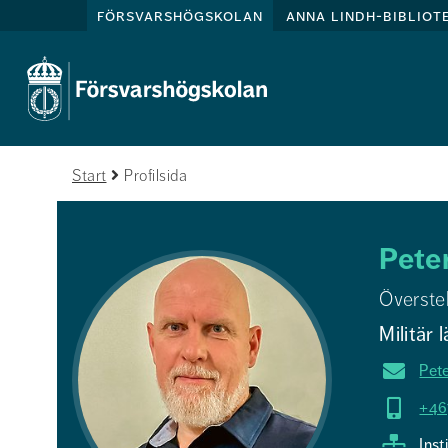
försvarshögskolan
anna lindh-bibliot
Start
Profilsida
Pete
Överste
Militär 
Pet
+46
Inst