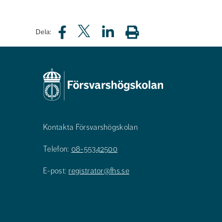
Dela:
Kontakta Försvarshögskolan
Telefon:
08-55342500
E-post:
registrator@fhs.se