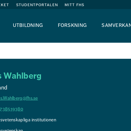
eket
studentportalen
mitt fhs
utbildning
forskning
samverka
s Wahlberg
and
us.Wahlberg@fhs.se
738519380
svetenskapliga institutionen
tsvetenskap