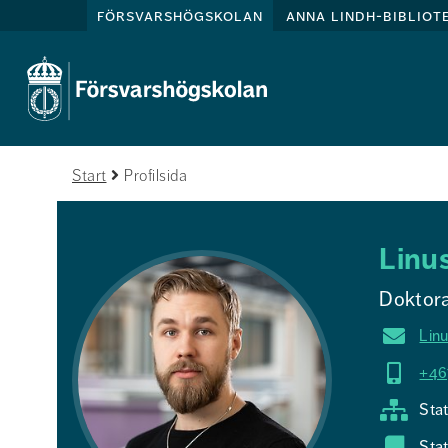
försvarshögskolan
anna lindh-bibliot
Start
Profilsida
Linu
Doktor
Lin
+46
Stat
Sta