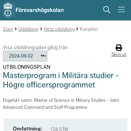
Sök
Meny
Start
studera
Utbildning
på campus
Hitta utbildning
studentliv
Kursplan
Visa utbildningsplan giltig från
Skriv ut
UTBILDNINGSPLAN
Masterprogram i Militära studier -
Högre officersprogrammet
Engelskt namn: Master of Science in Military Studies - Joint
Advanced Command and Staff Programme
Omfattning:
124.5 hp