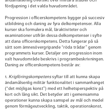
ändamålsenlig översikt över militära studier och
fördjupning i det valda huvudområdet.
Progression i officerskompetens bygger på succesiv
utbildning och daning av fyra delkompetenser. Alla
kurser ska formulera mål, läraktiviteter och
examinationer utifrån dessa delkompetenser i syfte
att dana officerskompetens. Detta fungerar på så
sätt som ämnesövergripande “röda trådar” genom
programmets kurser. Detaljer om progression inom
valt huvudområde beskrivs i programbeskrivningen.
Daning av officerskompetens består av:
1.
Krigföringskompetens
syftar till att kunna skapa
ändamålsenlig militär funktionalitet i sammanhanget
(“det möjligas konst”) med ett helhetsperspektiv på
kort och lång sikt. Det betyder att i gemensamma
operationer kunna skapa samspel av mål och medel
genom förmågeutveckling, taktik, operationskonst,