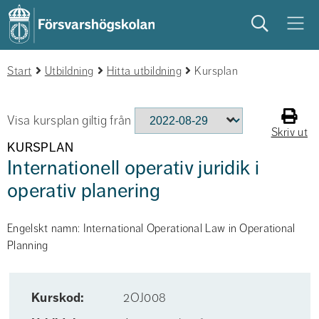
Sök
Meny
Start
studera
Utbildning
på campus
Hitta utbildning
studentliv
Kursplan
Visa kursplan giltig från
Skriv ut
KURSPLAN
Internationell operativ juridik i
operativ planering
Engelskt namn: International Operational Law in Operational
Planning
Kurskod:
2OJ008