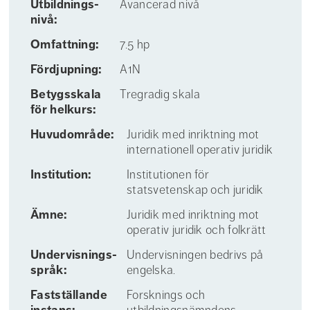
Utbildnings­
Avancerad nivå
nivå:
Omfattning:
7.5 hp
Fördjupning:
A1N
Betygs­skala
Tregradig skala
för helkurs:
Huvudområde:
Juridik med inriktning mot
internationell operativ juridik
Institution:
Institutionen för
statsvetenskap och juridik
Ämne:
Juridik med inriktning mot
operativ juridik och folkrätt
Undervisnings­
Undervisningen bedrivs på
språk:
engelska.
Fastställande
Forsknings och