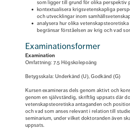
som ligger till grund för olika perspektiv 
kontextualisera krigsvetenskapliga perspekt
och utvecklingar inom samhällsvetenska
analysera hur olika vetenskapsteoretiska
begränsar förståelsen av krig och vad som a
Examinationsformer
Examination
Omfattning: 7.5 Högskolepoäng
Betygsskala: Underkänd (U), Godkänd (G)
Kursen examineras dels genom aktivt och konst
genom en självständig, skriftlig uppsats där do
vetenskapsteoretiska antaganden och positione
och vad som anses relevant i relation till stud
seminarium, under vilket doktoranden även s
uppsats.