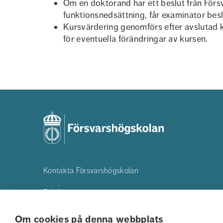
Om en doktorand har ett beslut från För
funktionsnedsättning, får examinator bes
Kursvärdering genomförs efter avslutad k
för eventuella förändringar av kursen.
Kontakta Försvarshögskolan
Telefon:
08-55342500
E-post:
registrator@fhs.se
Om cookies på denna webbplats