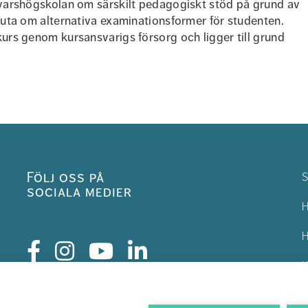
svarshögskolan om särskilt pedagogiskt stöd på grund av
luta om alternativa examinationsformer för studenten.
urs genom kursansvarigs försorg och ligger till grund
Följ oss på
S
sociala medier
H
H
K
H