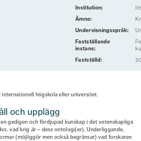
Institution:
In
Ämne:
Kr
Undervisnings­språk:
Un
Fastställande
Fo
instans:
ku
Fastställd:
20
r internationell högskola eller universitet.
åll och upplägg
a en gedigen och fördjupad kunskap i det vetenskapliga
dvs. vad krig
är
– dess ontologi(er). Underliggande,
formar (möjliggör men också begränsar) vad forskaren