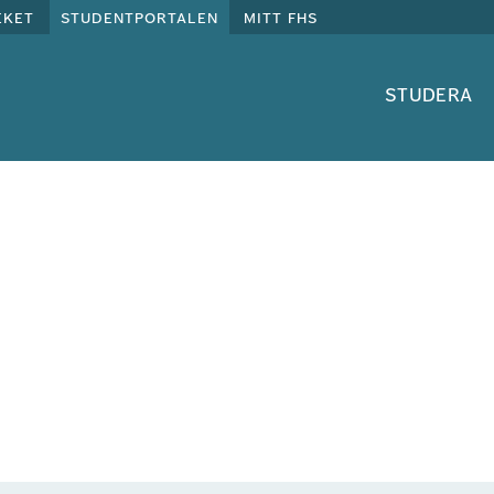
eket
studentportalen
mitt fhs
studera