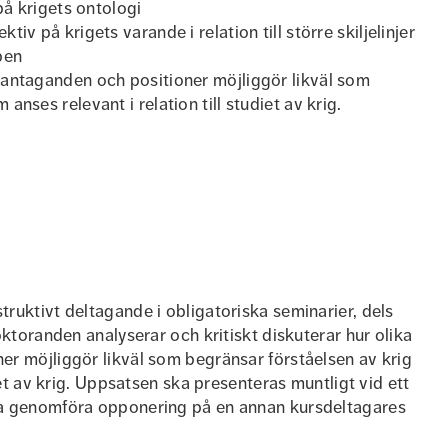
på krigets ontologi
iv på krigets varande i relation till större skiljelinjer
pen
 antaganden och positioner möjliggör likväl som
nses relevant i relation till studiet av krig.
ruktivt deltagande i obligatoriska seminarier, dels
ktoranden analyserar och kritiskt diskuterar hur olika
r möjliggör likväl som begränsar förståelsen av krig
iet av krig. Uppsatsen ska presenteras muntligt vid ett
ka genomföra opponering på en annan kursdeltagares