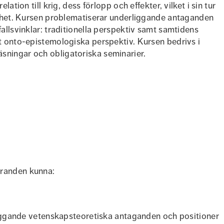
lation till krig, dess förlopp och effekter, vilket i sin tur
lighet. Kursen problematiserar underliggande antaganden
fallsvinklar: traditionella perspektiv samt samtidens
mt onto-epistemologiska perspektiv. Kursen bedrivs i
sningar och obligatoriska seminarier.
oranden kunna:
iggande vetenskapsteoretiska antaganden och positioner