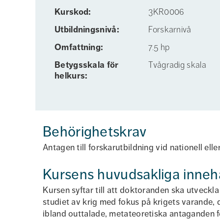
Kurskod:
3KR0006
Utbildnings­nivå:
Forskarnivå
Omfattning:
7.5 hp
Betygs­skala för
Tvågradig skala
helkurs:
Behörighetskrav
Antagen till forskarutbildning vid nationell elle
Kursens huvudsakliga inneh
Kursen syftar till att doktoranden ska utveckl
studiet av krig med fokus på krigets varande, 
ibland outtalade, metateoretiska antaganden 