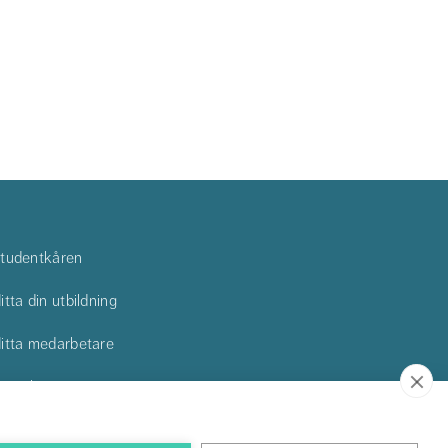
tudentkåren
itta din utbildning
itta medarbetare
ontakta oss
itta till oss