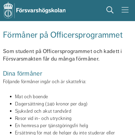
Sök
Meny
studera
på campus
studentliv
Förmåner på Officersprogrammet
Som student på Officersprogrammet och kadett i 
Försvarsmakten får du många förmåner.
Dina förmåner
Följande förmåner ingår och är skattefria:
Mat och boende
Dagersättning (240 kronor per dag)
Sjukvård och akut tandvård
Resor vid in- och utryckning
En hemresa per tjänstgöringsfri helg
Ersättning för mat de helger du inte studerar eller 