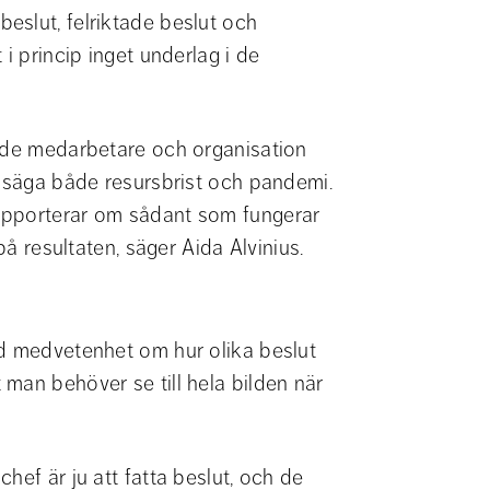
slut, felriktade beslut och 
i princip inget underlag i de 
åde medarbetare och orga­nisation 
l säga både resursbrist och pandemi. 
apporterar om sådant som fungerar 
på resultaten, säger Aida Alvinius.
d medvetenhet om hur olika beslut 
man behöver se till hela bilden när 
ef är ju att fatta beslut, och de 