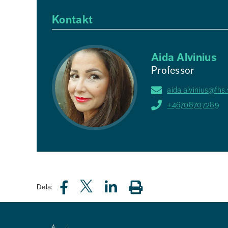
Kontakt
Aida Alvinius
Professor
aida.alvinius@fhs.
+46708707289
Dela: