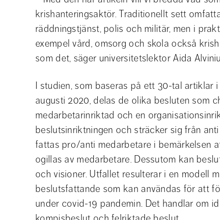
krishanteringsaktör. Traditionellt sett omfat
räddningstjänst, polis och militär, men i prakt
exempel vård, omsorg och skola också krisha
som det, säger universitetslektor Aida Alviniu
I studien, som baseras på ett 30-tal artiklar
augusti 2020, delas de olika besluten som che
medarbetarinriktad och en organisationsinrik
beslutsinriktningen och sträcker sig från anti 
fattas pro/anti medarbetare i bemärkelsen att 
ogillas av medarbetare. Dessutom kan beslut 
och visioner. Utfallet resulterar i en modell m
beslutsfattande som kan användas för att fö
under covid-19 pandemin. Det handlar om ide
kompisbeslut och felriktade beslut.