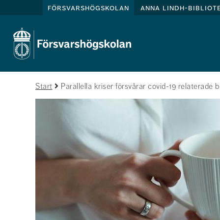
försvarshögskolan
anna lindh-bibliot
Start
Parallella kriser försvårar covid-19 relaterade