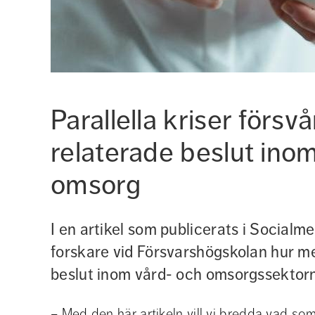
Parallella kriser försvå
relaterade beslut inom
omsorg
I en artikel som publicerats i Socialme
forskare vid Försvarshögskolan hur med
beslut inom vård- och omsorgssektorn 
– Med den här artikeln vill vi bredda vad som