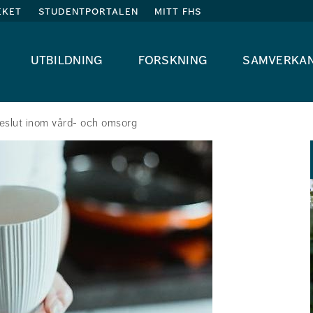
eket
studentportalen
mitt fhs
utbildning
forskning
samverka
 beslut inom vård- och omsorg