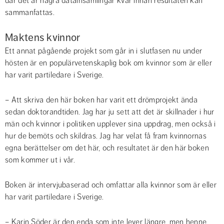
där det är några datainsamlingar kvar innan resultaten kan 
sammanfattas.
Maktens kvinnor
Ett annat pågående projekt som går in i slutfasen nu under 
hösten är en populärvetenskaplig bok om kvinnor som är eller 
har varit partiledare i Sverige.
– Att skriva den här boken har varit ett drömprojekt ända 
sedan doktorandtiden. Jag har ju sett att det är skillnader i hur 
män och kvinnor i politiken upplever sina uppdrag, men också i 
hur de bemöts och skildras. Jag har velat få fram kvinnornas 
egna berättelser om det här, och resultatet är den här boken 
som kommer ut i vår.
Boken är intervjubaserad och omfattar alla kvinnor som är eller 
har varit partiledare i Sverige.
– Karin Söder är den enda som inte lever längre, men henne 