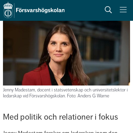
Sök
Meny
Jenny Madestam, docent i statsvetenskap och universitetslektor i
ledarskap vid Försvarshögskolan. Foto: Anders G Warne
Med politik och relationer i fokus
Jenny Madestam forskar om ledarskap inom den 