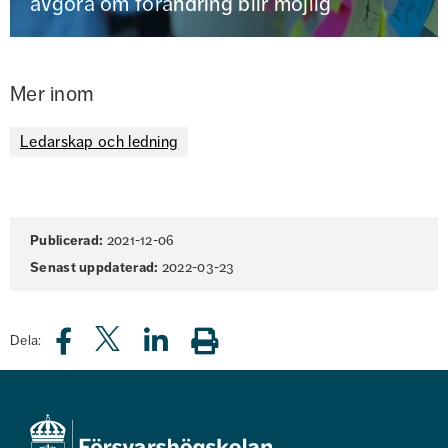
avgöra om förändring blir möjlig
Mer inom
Ledarskap och ledning
Sidinformation
Publicerad:
2021-12-06
Senast uppdaterad:
2022-03-23
Dela: